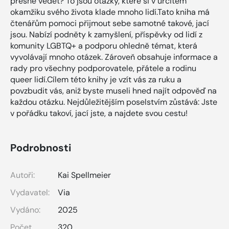
přesně vědět? To jsou otázky, které si v určitém
okamžiku svého života klade mnoho lidí.Tato kniha má
čtenářům pomoci přijmout sebe samotné takové, jací
jsou. Nabízí podněty k zamyšlení, příspěvky od lidí z
komunity LGBTQ+ a podporu ohledně témat, která
vyvolávají mnoho otázek. Zároveň obsahuje informace a
rady pro všechny podporovatele, přátele a rodinu
queer lidí.Cílem této knihy je vzít vás za ruku a
povzbudit vás, aniž byste museli hned najít odpověď na
každou otázku. Nejdůležitějším poselstvím zůstává: Jste
v pořádku takoví, jací jste, a najdete svou cestu!
Podrobnosti
Autoři:
Kai Spellmeier
Vydavatel:
Via
Vydáno:
2025
Počet
320