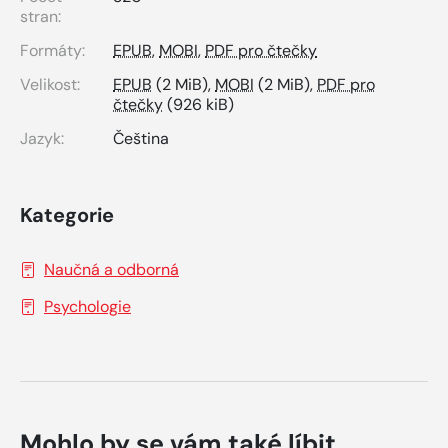
stran:
Formáty:
EPUB
,
MOBI
,
PDF pro čtečky
Velikost:
EPUB
(2 MiB),
MOBI
(2 MiB),
PDF pro
čtečky
(926 kiB)
Jazyk:
Čeština
Kategorie
Naučná a odborná
Psychologie
Mohlo by se vám také líbit