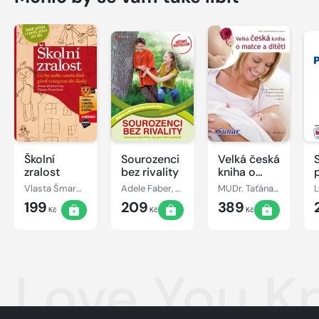
Školní
Sourozenci
Velká česká
zralost
bez rivality
kniha o
matce a
Vlasta Šmardová, Jiřina Bednářová
Adele Faber, Elaine Mazlish
MUDr. Taťána Hanáková
L
dítěti
199
209
389
Kč
Kč
Kč
Love You K