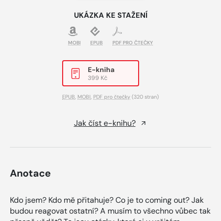
UKÁZKA KE STAŽENÍ
MOBI
EPUB
PDF PRO ČTEČKY
E-kniha
399 Kč
EPUB
,
MOBI
,
PDF pro čtečky
(320 stran)
Jak číst e-knihu?
Anotace
Kdo jsem? Kdo mě přitahuje? Co je to coming out? Jak
budou reagovat ostatní? A musím to všechno vůbec tak