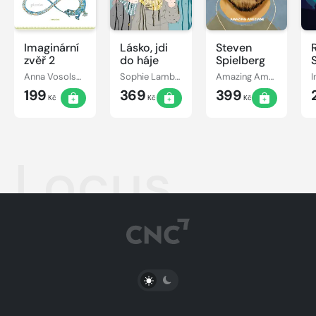
Imaginární
Lásko, jdi
Steven
zvěř 2
do háje
Spielberg
Anna Vosolsobě
Sophie Lambda
Amazing Améziane
199
369
399
Kč
Kč
Kč
Locus
PŘEPNOUT SVĚTLÝ/TMAVÝ REŽIM