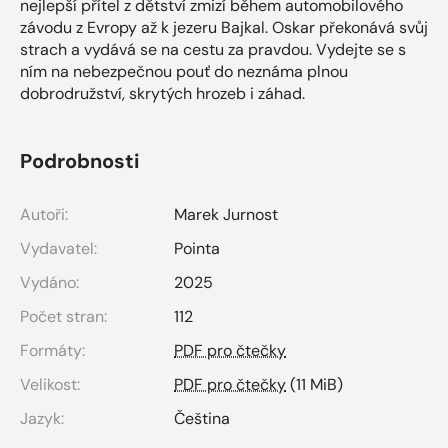
nejlepší přítel z dětství zmizí během automobilového
závodu z Evropy až k jezeru Bajkal. Oskar překonává svůj
strach a vydává se na cestu za pravdou. Vydejte se s
ním na nebezpečnou pouť do neznáma plnou
dobrodružství, skrytých hrozeb i záhad.
Podrobnosti
Autoři:
Marek Jurnost
Vydavatel:
Pointa
Vydáno:
2025
Počet stran:
112
Formáty:
PDF pro čtečky
Velikost:
PDF pro čtečky
(11 MiB)
Jazyk:
Čeština