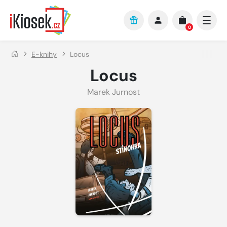
Přejít na hlavní obsah
0
E-knihy
Locus
Locus
Marek Jurnost