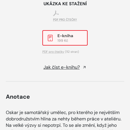
UKÁZKA KE STAŽENÍ
PDF PRO ČTEČKY
E-kniha
199 Kč
PDF pro čtečky
(112 stran)
Jak číst e-knihu?
Anotace
Oskar je samotářský umělec, pro kterého je největším
dobrodružstvím hlína za nehty během práce v ateliéru.
Na velké výzvy si nepotrpí. To se ale změní, když jeho