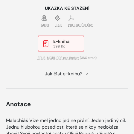
UKÁZKA KE STAŽENÍ
MOBI
EPUB
PDF PRO ČTEČKY
E-kniha
399 Kč
EPUB
,
MOBI
,
PDF pro čtečky
(360 stran)
Jak číst e-knihu?
Anotace
Malachiáš Vize měl jedno jediné přání. Jeden jediný cíl.
Jednu hlubokou posedlost, které se nikdy nedokázal
zbavit.Svoji nevlastní sestru Olivii.Poprvé v životě si