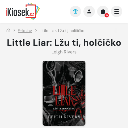
Přejít na hlavní obsah
0
E-knihy
Little Liar: Lžu ti, holčičko
Little Liar: Lžu ti, holčičko
Leigh Rivers