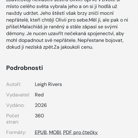
místo celého světa vybrala jeho a on si ji hodlá už
navždy udržet. Jeho štěstí však brzy zničí mocní
nepřátelé, kteří chtějí Olivii pro sebe.Měl ji, ale pak o ni
přišel.Malachiáš je raněný a stále zápasí se svými
démony. Je nucen uzavřít nečekaná spojenectví, aby
mohl dopadnout své nepřátele. Nepřestane bojovat,
dokud ji nezíská zpět.Za jakoukoli cenu.
Podrobnosti
Autoři:
Leigh Rivers
Vydavatel:
Red
Vydáno:
2026
Počet
360
stran:
Formáty:
EPUB
,
MOBI
,
PDF pro čtečky