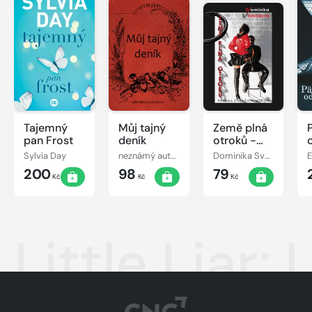
Tajemný
Můj tajný
Země plná
pan Frost
deník
otroků -
Pravda o
Sylvia Day
neznámý autor
Dominika Svobodová
E
(vašich)
200
98
79
mužích
Kč
Kč
Kč
Little Liar: 