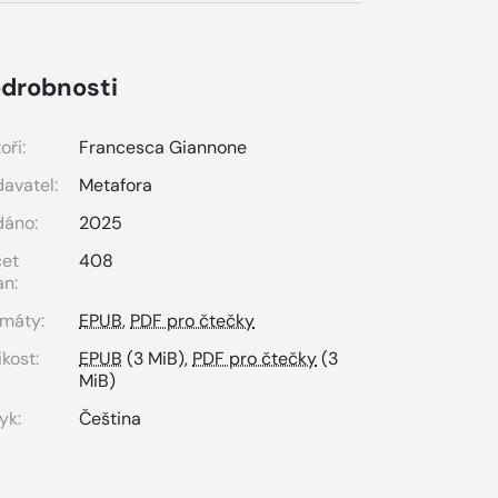
drobnosti
oři:
Francesca Giannone
avatel:
Metafora
dáno:
2025
čet
408
an:
máty:
EPUB
,
PDF pro čtečky
ikost:
EPUB
(3 MiB),
PDF pro čtečky
(3
MiB)
yk:
Čeština