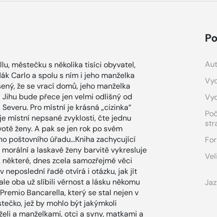
Po
Aut
llu, městečku s několika tisíci obyvatel,
dák Carlo a spolu s ním i jeho manželka
Vyd
ený, že se vrací domů, jeho manželka
a Jihu bude přece jen velmi odlišný od
Vy
Severu. Pro místní je krásná „cizinka“
Po
e místní nepsané zvyklosti, čte jednu
str
votě ženy. A pak se jen rok po svém
ího poštovního úřadu…Kniha zachycující
For
 morální a laskavé ženy barvitě vykresluje
Vel
jak některé, dnes zcela samozřejmé věci
 neposlední řadě otvírá i otázku, jak jít
ale oba už slíbili věrnost a lásku někomu
Jaz
remio Bancarella, který se stal nejen v
stečko, jež by mohlo být jakýmkoli
eli a manželkami, otci a syny, matkami a