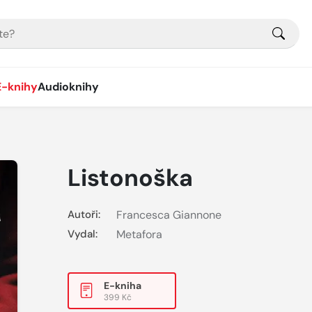
E-knihy
Audioknihy
Listonoška
Autoři:
Francesca Giannone
Vydal:
Metafora
E-kniha
399 Kč