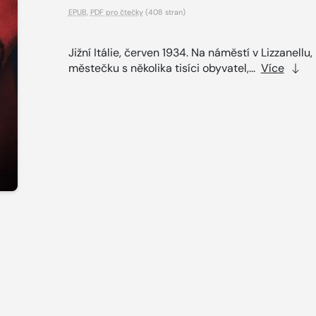
EPUB
,
PDF pro čtečky
(408 stran)
Jižní Itálie, červen 1934. Na náměstí v Lizzanellu,
městečku s několika tisíci obyvatel,...
Více