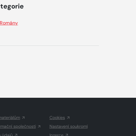
tegorie
Romány
materiálům
Cookies
rmační společnosti
Nastavení soukromí
h údajů
Inzerce