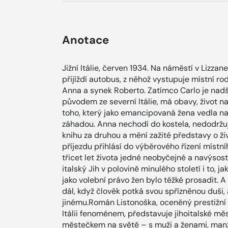
Anotace
Jižní Itálie, červen 1934. Na náměstí v Lizzane
přijíždí autobus, z něhož vystupuje místní ro
Anna a synek Roberto. Zatímco Carlo je nadš
původem ze severní Itálie, má obavy, život n
toho, který jako emancipovaná žena vedla na 
záhadou. Anna nechodí do kostela, nedodržuj
knihu za druhou a mění zažité představy o ži
příjezdu přihlásí do výběrového řízení místn
třicet let života jedné neobyčejné a navýsost
italský Jih v polovině minulého století i to, 
jako volební právo žen bylo těžké prosadit. A v
dál, když člověk potká svou spřízněnou duši, 
jinému.Román Listonoška, oceněný prestižní P
Itálii fenoménem, představuje jihoitalské mě
městečkem na světě – s muži a ženami, manž