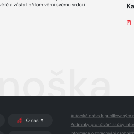
světě a zůstat přitom věrni svému srdci i
Ka
onoška
Autorská práva k publikovaným 
O nás
Podmínky pro užívání služby info
Informace o zpracování osobníc