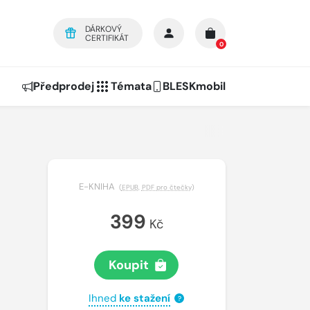
DÁRKOVÝ
CERTIFIKÁT
0
Předprodej
Témata
BLESKmobil
E-KNIHA
(
EPUB
,
PDF pro čtečky
)
399
Kč
Koupit
Ihned
ke stažení
?