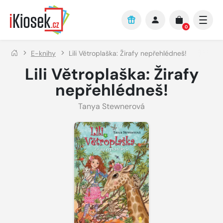
Přejít na hlavní obsah
0
E-knihy
Lili Větroplaška: Žirafy nepřehlédneš!
Lili Větroplaška: Žirafy
nepřehlédneš!
Tanya Stewnerová