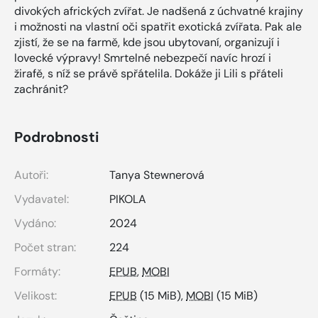
divokých afrických zvířat. Je nadšená z úchvatné krajiny
i možnosti na vlastní oči spatřit exotická zvířata. Pak ale
zjistí, že se na farmě, kde jsou ubytovaní, organizují i
lovecké výpravy! Smrtelné nebezpečí navíc hrozí i
žirafě, s níž se právě spřátelila. Dokáže ji Lili s přáteli
zachránit?
Podrobnosti
Autoři:
Tanya Stewnerová
Vydavatel:
PIKOLA
Vydáno:
2024
Počet stran:
224
Formáty:
EPUB
,
MOBI
Velikost:
EPUB
(15 MiB),
MOBI
(15 MiB)