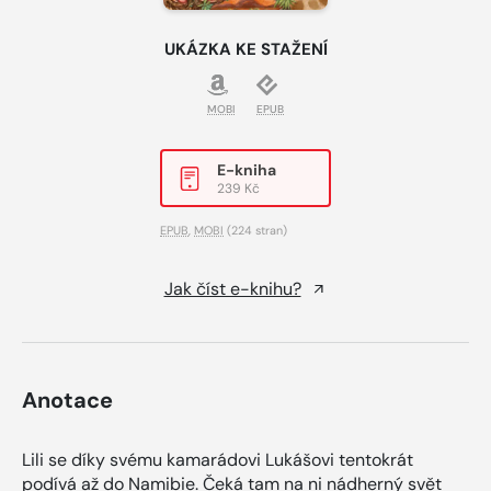
UKÁZKA KE STAŽENÍ
MOBI
EPUB
E-kniha
239 Kč
EPUB
,
MOBI
(224 stran)
Jak číst e-knihu?
Anotace
Lili se díky svému kamarádovi Lukášovi tentokrát
podívá až do Namibie. Čeká tam na ni nádherný svět