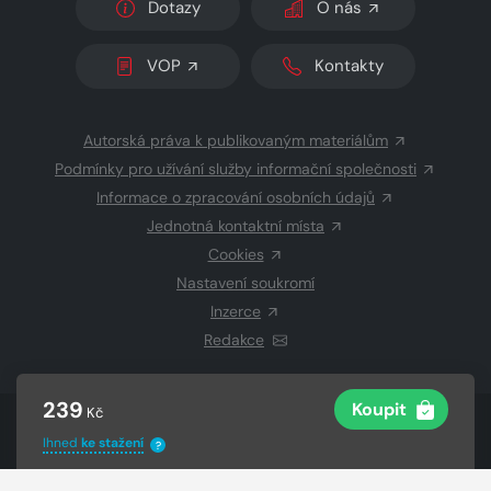
Dotazy
O nás
VOP
Kontakty
Autorská práva k publikovaným materiálům
Podmínky pro užívání služby informační společnosti
Informace o zpracování osobních údajů
Jednotná kontaktní místa
Cookies
Nastavení soukromí
Inzerce
Redakce
239
Koupit
Kč
© 2026 Copyright
CZECH NEWS CENTER a.s.
a dodavatelé
Ihned
ke stažení
obsahu
?
Vysázeno
Grand IT s.r.o.