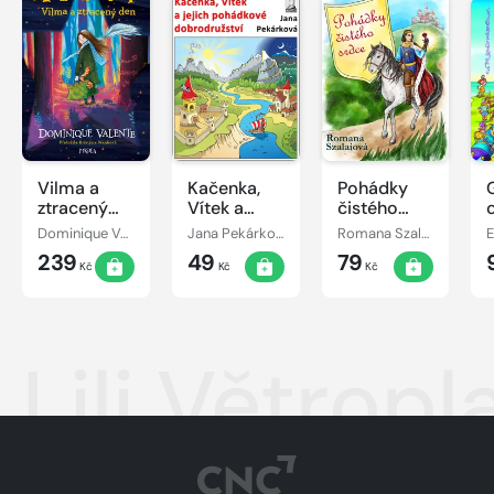
Vilma a
Kačenka,
Pohádky
ztracený
Vítek a
čistého
den
jejich
srdce
Dominique Valente
Jana Pekárková
Romana Szalaiová
E
pohádkové
239
49
79
dobrodružství
Kč
Kč
Kč
Lili Větropl