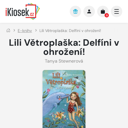
Přejít na hlavní obsah
0
E-knihy
Lili Větroplaška: Delfíni v ohrožení!
Lili Větroplaška: Delfíni v
ohrožení!
Tanya Stewnerová