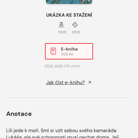
UKÁZKA KE STAŽENÍ
MOBI
EPUB
E-kniha
209 Kč
EPUB
,
MOBI
(176 stran)
Jak číst e-knihu?
Anotace
Lili jede k moři. Smí si vzít sebou svého kamaráda
Lukáše, ale své schopnosti musí nechat doma. Její