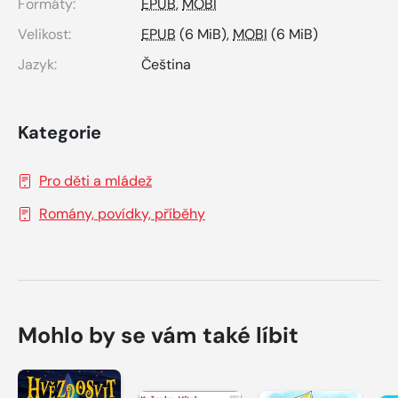
Formáty:
EPUB
,
MOBI
Velikost:
EPUB
(6 MiB),
MOBI
(6 MiB)
Jazyk:
Čeština
Kategorie
Pro děti a mládež
Romány, povídky, příběhy
Mohlo by se vám také líbit