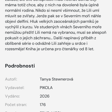
máma totiž chce, aby z nich na dovolené byla úplně
normální rodina. Nikdo si nesmí všimnout, že Lili umí
mluvit se zvířaty. Jenže pak se v Severním moři náhle
objeví delfíni. Hluk velkých zaoceánských parníků je
vychýlil z kurzu. Ve studených vlnách Severního moře
nemůžou přežít! Lili nemá na vybranou, musí se alespoň
pokusit o jejich záchranu… Další napínavý příběh z
oblíbené série o odvážné Lili zahřeje u srdce i
rozesměje! Kniha je určena pro čtenářky od 8 let.
Podrobnosti
Autoři:
Tanya Stewnerová
Vydavatel:
PIKOLA
Vydáno:
2026
Počet stran:
176