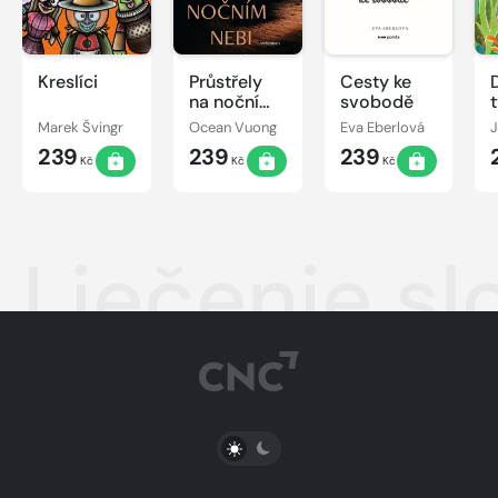
Kreslíci
Průstřely
Cesty ke
na nočním
svobodě
nebi
Marek Švingr
Ocean Vuong
Eva Eberlová
239
239
239
Kč
Kč
Kč
Liečenie sl
PŘEPNOUT SVĚTLÝ/TMAVÝ REŽIM