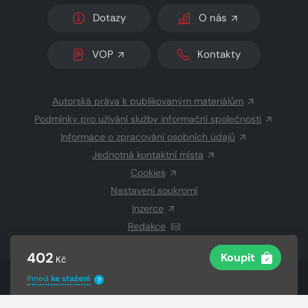
Dotazy
O nás
VOP
Kontakty
Autorská práva k publikovaným materiálům
Podmínky pro užívání služby informační společnosti
Informace o zpracování osobních údajů
Jednotná kontaktní místa
Cookies
Nastavení soukromí
Inzerce
Redakce
402
Koupit
Kč
Ihned
ke stažení
© 2026 Copyright
CZECH NEWS CENTER a.s.
a dodavatelé
?
obsahu