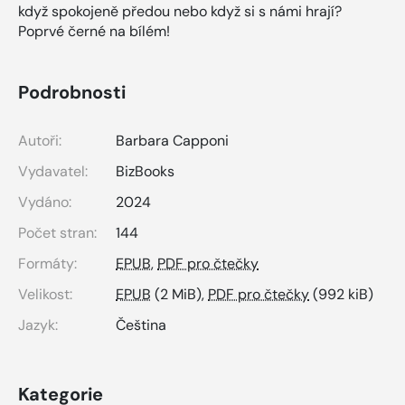
když spokojeně předou nebo když si s námi hrají?
Poprvé černé na bílém!
Podrobnosti
Autoři:
Barbara Capponi
Vydavatel:
BizBooks
Vydáno:
2024
Počet stran:
144
Formáty:
EPUB
,
PDF pro čtečky
Velikost:
EPUB
(2 MiB),
PDF pro čtečky
(992 kiB)
Jazyk:
Čeština
Kategorie