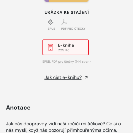
UKÁZKA KE STAŽENÍ
EPUB
PDF PRO ČTEČKY
E-kniha
229 Kč
EPUB
,
PDF pro čtečky
(144 stran)
Jak číst e-knihu?
Anotace
Jak nás doopravdy vidí naši kočičí miláčkové? Co si o
nás myslí, když nás pozorují přimhouřenýma očima,