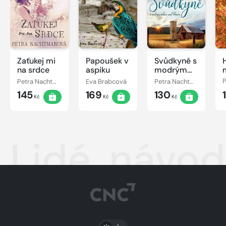
Zaťukej mi
Papoušek v
Svůdkyně s
na srdce
aspiku
modrým
nebem nad
Petra Nachtmanová
Eva Brabcová
Petra Nachtmanová
hlavou
145
169
130
Kč
Kč
Kč
Lidé, návod
PŘEPNOUT SVĚTLÝ/TMAVÝ REŽIM