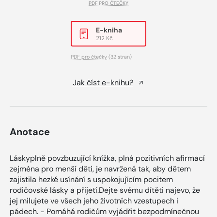
PDF PRO ČTEČKY
E-kniha
212 Kč
PDF pro čtečky
(32 stran)
Jak číst e-knihu?
Anotace
Láskyplně povzbuzující knížka, plná pozitivních afirmací
zejména pro menší děti, je navržená tak, aby dětem
zajistila hezké usínání s uspokojujícím pocitem
rodičovské lásky a přijetí.Dejte svému dítěti najevo, že
jej milujete ve všech jeho životních vzestupech i
pádech. - Pomáhá rodičům vyjádřit bezpodmínečnou