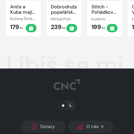
Anče a
Dobrodružství
Stitch -
Kuba mají
popelářského
Pohádkové
Kubíčka
auta
dobrodružství
Božena Šimková
Michal Pich
kolektiv
k
179
239
199
Kč
Kč
Kč
Líbíš se mi..
PŘEPNOUT SVĚTLÝ/TMAVÝ REŽIM
Dotazy
O nás