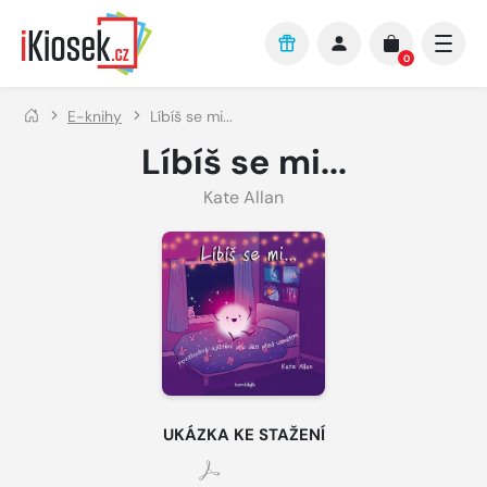
Přejít na hlavní obsah
0
E-knihy
Líbíš se mi...
Líbíš se mi...
Kate Allan
UKÁZKA KE STAŽENÍ