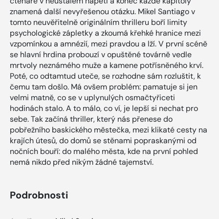
čtenáře v neustálém napětí a konec každé kapitoly
znamená další nevyřešenou otázku. Mikel Santiago v
tomto neuvěřitelně originálním thrilleru boří limity
psychologické zápletky a zkoumá křehké hranice mezi
vzpomínkou a amnézií, mezi pravdou a lží. V první scéně
se hlavní hrdina probouzí v opuštěné továrně vedle
mrtvoly neznámého muže a kamene potřísněného krví.
Poté, co odtamtud uteče, se rozhodne sám rozluštit, k
čemu tam došlo. Má ovšem problém: pamatuje si jen
velmi matně, co se v uplynulých osmačtyřiceti
hodinách stalo. A to málo, co ví, je lepší si nechat pro
sebe. Tak začíná thriller, který nás přenese do
pobřežního baskického městečka, mezi klikaté cesty na
krajích útesů, do domů se stěnami popraskanými od
nočních bouří: do malého města, kde na první pohled
nemá nikdo před nikým žádné tajemství.
Podrobnosti