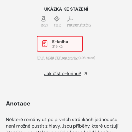
UKÁZKA KE STAŽENÍ
MOBI
EPUB
PDF PRO ČTEČKY
E-kniha
319 Kč
EPUB
,
MOBI
,
PDF pro čtečky
(408 stran)
Jak číst e-knihu?
Anotace
Některé romány už po prvních stránkách jednoduše
není možné pustit z hlavy. Jsou příběhy, které udržují