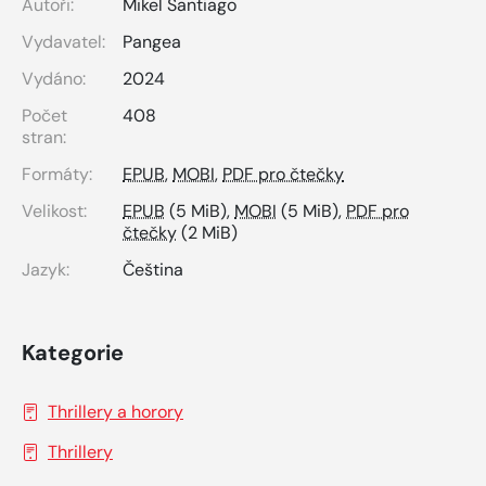
Autoři:
Mikel Santiago
Vydavatel:
Pangea
Vydáno:
2024
Počet
408
stran:
Formáty:
EPUB
,
MOBI
,
PDF pro čtečky
Velikost:
EPUB
(5 MiB),
MOBI
(5 MiB),
PDF pro
čtečky
(2 MiB)
Jazyk:
Čeština
Kategorie
Thrillery a horory
Thrillery