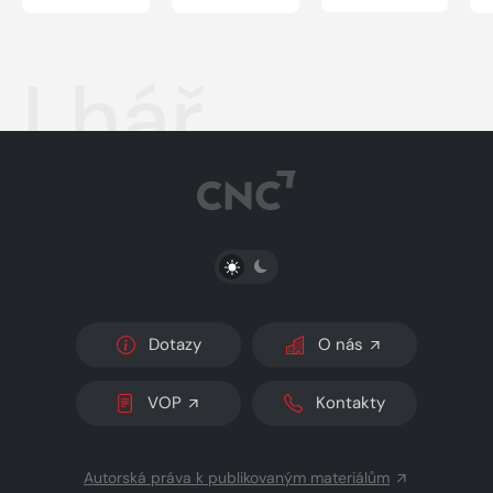
Lhář
PŘEPNOUT SVĚTLÝ/TMAVÝ REŽIM
Dotazy
O nás
VOP
Kontakty
Autorská práva k publikovaným materiálům