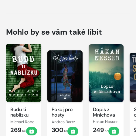
Mohlo by se vám také líbit
Budu ti
Pokoj pro
Dopis z
nablízku
hosty
Mnichova
Michael Robotham
Andrea Bartz
Hakan Nesser
269
300
249
Kč
Kč
Kč