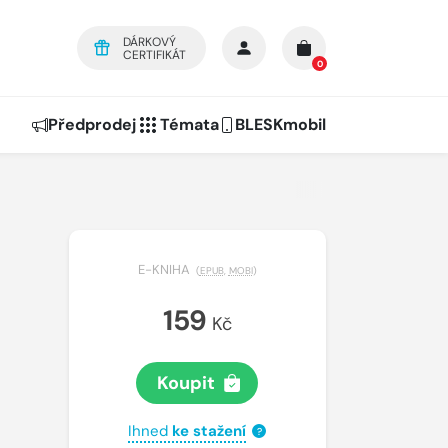
DÁRKOVÝ
CERTIFIKÁT
0
Předprodej
Témata
BLESKmobil
E-KNIHA
(
EPUB
,
MOBI
)
159
Kč
Koupit
Ihned
ke stažení
?