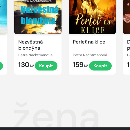
Nezvěstná
Perleť na klice
D
blondýna
p
Petra Nachtmanová
Petra Nachtmanová
P
130
159
Koupit
Koupit
Kč
Kč
a žena