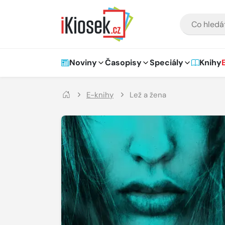
Přejít na hlavní obsah
VYHLEDÁVÁNÍ
Hlavní navigace
Noviny
Časopisy
Speciály
Knihy
E-knihy
Lež a žena