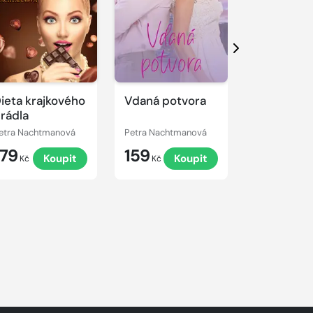
Další
ieta krajkového
Vdaná potvora
Poslední 
rádla
pro vraha
etra Nachtmanová
Petra Nachtmanová
Jana Hrabovs
179
159
199
Koupit
Koupit
K
Kč
Kč
Kč