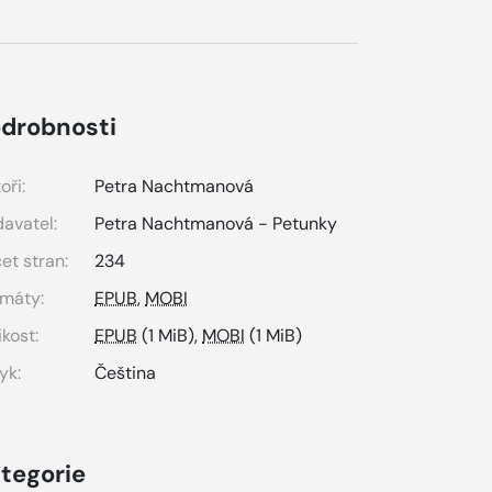
drobnosti
oři:
Petra Nachtmanová
avatel:
Petra Nachtmanová - Petunky
et stran:
234
máty:
EPUB
,
MOBI
ikost:
EPUB
(1 MiB),
MOBI
(1 MiB)
yk:
Čeština
tegorie