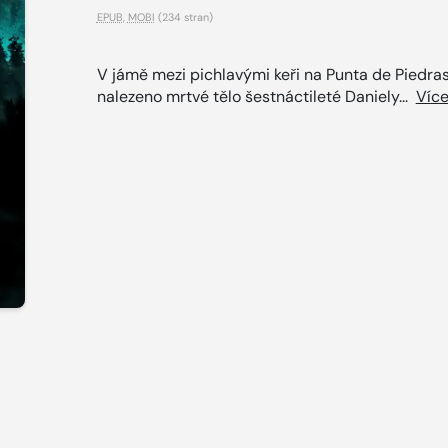
EPUB
,
MOBI
(234 stran)
V jámě mezi pichlavými keři na Punta de Piedras
nalezeno mrtvé tělo šestnáctileté Daniely...
Víc