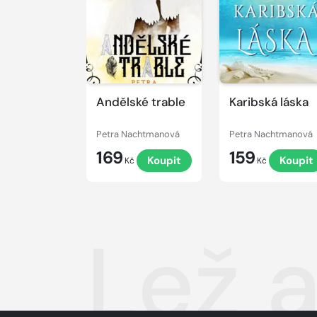
Andělské trable
Karibská láska
Petra Nachtmanová
Petra Nachtmanová
169
159
Koupit
Koupit
Kč
Kč
Lež 