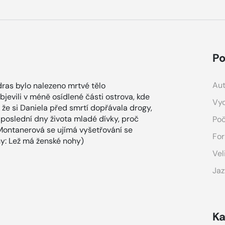
Po
Aut
dras bylo nalezeno mrtvé tělo
objevili v méně osídlené části ostrova, kde
Vyd
é, že si Daniela před smrtí dopřávala drogy,
y poslední dny života mladé dívky, proč
Poč
r Montanerová se ujímá vyšetřování se
For
y: Lež má ženské nohy)
Vel
Jaz
Ka