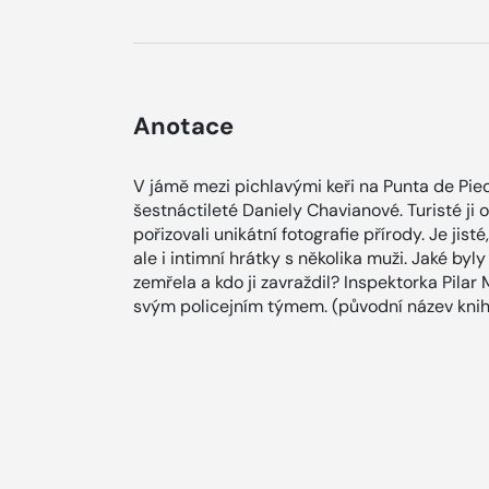
Anotace
V jámě mezi pichlavými keři na Punta de Pie
šestnáctileté Daniely Chavianové. Turisté ji 
pořizovali unikátní fotografie přírody. Je jist
ale i intimní hrátky s několika muži. Jaké byl
zemřela a kdo ji zavraždil? Inspektorka Pila
svým policejním týmem. (původní název knih