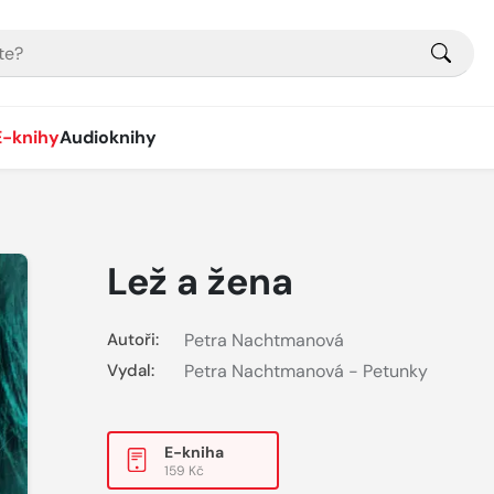
E-knihy
Audioknihy
Lež a žena
Autoři:
Petra Nachtmanová
Vydal:
Petra Nachtmanová - Petunky
E-kniha
159 Kč