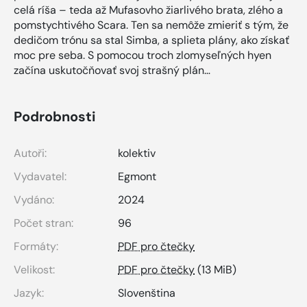
celá ríša – teda až Mufasovho žiarlivého brata, zlého a
pomstychtivého Scara. Ten sa nemôže zmieriť s tým, že
dedičom trónu sa stal Simba, a splieta plány, ako získať
moc pre seba. S pomocou troch zlomyseľných hyen
začína uskutočňovať svoj strašný plán…
Podrobnosti
Autoři:
kolektiv
Vydavatel:
Egmont
Vydáno:
2024
Počet stran:
96
Formáty:
PDF pro čtečky
Velikost:
PDF pro čtečky
(13 MiB)
Jazyk:
Slovenština