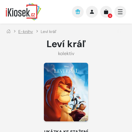
Přejít na hlavní obsah
0
E-knihy
Leví kráľ
Leví kráľ
kolektiv