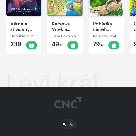
Vilma a
Kačenka,
Pohádky
ztracený
Vítek a
čistého
den
jejich
srdce
Dominique Valente
Jana Pekárková
Romana Szalaiová
E
pohádkové
239
49
79
dobrodružství
Kč
Kč
Kč
Leví kráľ
PŘEPNOUT SVĚTLÝ/TMAVÝ REŽIM