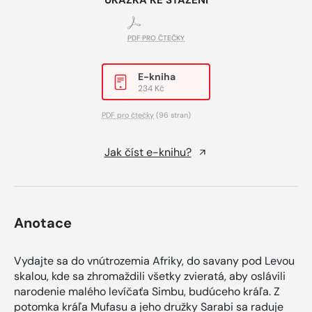
UKÁZKA KE STAŽENÍ
PDF PRO ČTEČKY
E-kniha
234 Kč
PDF pro čtečky
(96 stran)
Jak číst e-knihu?
Anotace
Vydajte sa do vnútrozemia Afriky, do savany pod Levou
skalou, kde sa zhromaždili všetky zvieratá, aby oslávili
narodenie malého levíčaťa Simbu, budúceho kráľa. Z
potomka kráľa Mufasu a jeho družky Sarabi sa raduje