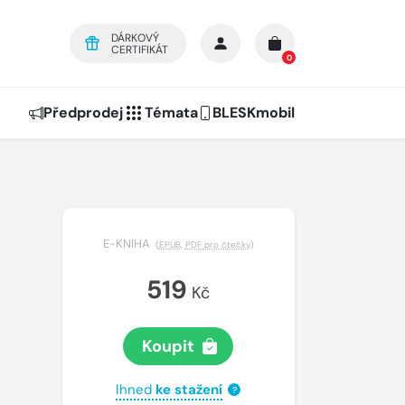
DÁRKOVÝ
CERTIFIKÁT
0
Předprodej
Témata
BLESKmobil
E-KNIHA
(
EPUB
,
PDF pro čtečky
)
519
Kč
Koupit
Ihned
ke stažení
?