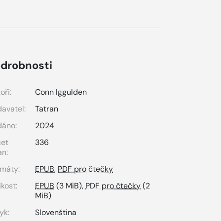
drobnosti
oři:
Conn Iggulden
avatel:
Tatran
dáno:
2024
čet
336
an:
máty:
EPUB
,
PDF pro čtečky
ikost:
EPUB
(3 MiB),
PDF pro čtečky
(2
MiB)
yk:
Slovenština