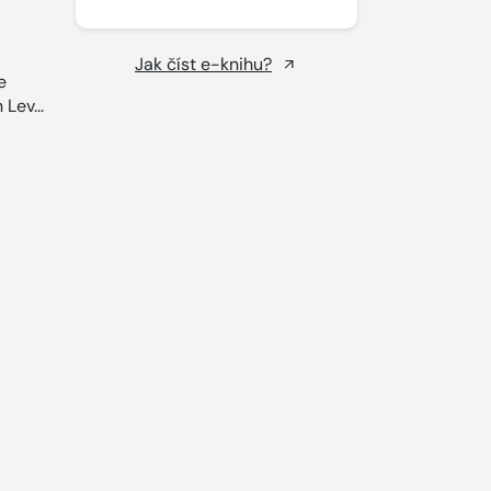
Jak číst e-knihu?
e
Lev...