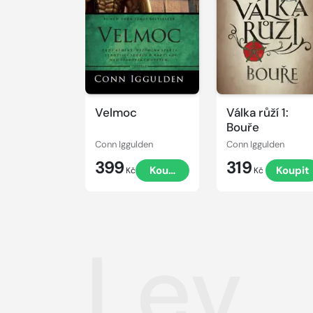
Velmoc
Válka růží 1:
Bouře
Conn Iggulden
Conn Iggulden
399
319
Koupit
Koupit
Kč
Kč
Lev