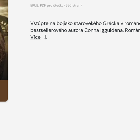
EPUB
,
PDF pro čtečky
(336 stran)
Vstúpte na bojisko starovekého Grécka v román
bestsellerového autora Conna Igguldena. Román 
Více