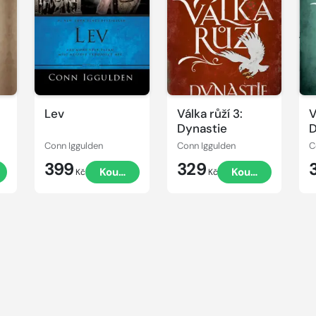
Lev
Válka růží 3:
V
Dynastie
D
Conn Iggulden
Conn Iggulden
C
399
329
Koupit
Koupit
Kč
Kč