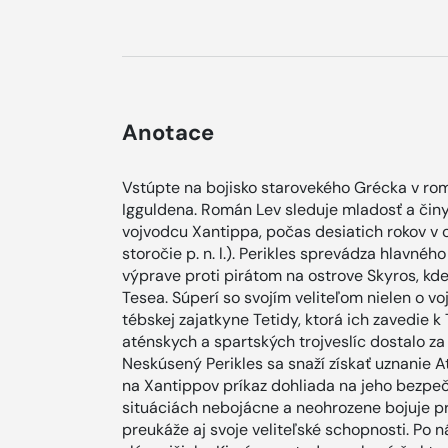
Anotace
Vstúpte na bojisko starovekého Grécka v ro
Igguldena. Román Lev sleduje mladosť a čin
vojvodcu Xantippa, počas desiatich rokov v 
storočie p. n. l.). Perikles sprevádza hlavného
výprave proti pirátom na ostrove Skyros, kd
Tesea. Súperí so svojím veliteľom nielen o vo
tébskej zajatkyne Tetidy, ktorá ich zavedie 
aténskych a spartských trojveslíc dostalo z
Neskúsený Perikles sa snaží získať uznanie At
na Xantippov príkaz dohliada na jeho bezp
situáciách nebojácne a neohrozene bojuje p
preukáže aj svoje veliteľské schopnosti. Po ná