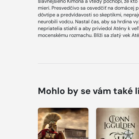
slávnejšieho Kimóna a vtedy pochopí, že kto 
mieri. Presvedčivo sa osvedčiť na domácej pol
dôvtipe a predvídavosti so skeptikmi, nepraj
neurobili vodcu. Nastal čas, aby sa hrdina v
nepriatelia stiahli a aby priviedol Atény k
mocenskému rozmachu. Blíži sa zlatý vek Até
Mohlo by se vám také l