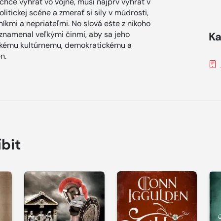
chce vyhrať vo vojne, musí najprv vyhrať v
itickej scéne a zmerať si sily v múdrosti,
níkmi a nepriateľmi. No slová ešte z nikoho
yznamenal veľkými činmi, aby sa jeho
Ka
 veľkému kultúrnemu, demokratickému a
n.
íbit