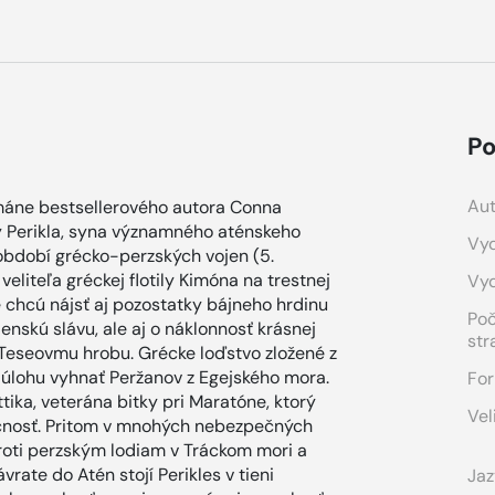
Po
Aut
máne bestsellerového autora Conna
y Perikla, syna významného aténskeho
Vyd
období grécko-perzských vojen (5.
 veliteľa gréckej flotily Kimóna na trestnej
Vy
e chcú nájsť aj pozostatky bájneho hrdinu
Po
jenskú slávu, ale aj o náklonnosť krásnej
str
k Teseovmu hrobu. Grécke loďstvo zložené z
a úlohu vyhnať Peržanov z Egejského mora.
For
tika, veterána bitky pri Maratóne, ktorý
Vel
ečnosť. Pritom v mnohých nebezpečných
roti perzským lodiam v Tráckom mori a
vrate do Atén stojí Perikles v tieni
Jaz