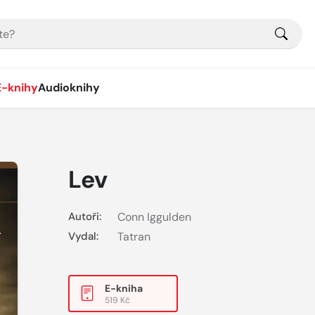
E-knihy
Audioknihy
Lev
Autoři:
Conn Iggulden
Vydal:
Tatran
E-kniha
519 Kč