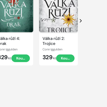
Další
álka růží 4:
Válka růží 2:
Vojevůdc
rak
Trojice
onn Iggulden
Conn Iggulden
Conn Iggulden
329
329
399
Koupit
Koupit
Kč
Kč
Kč