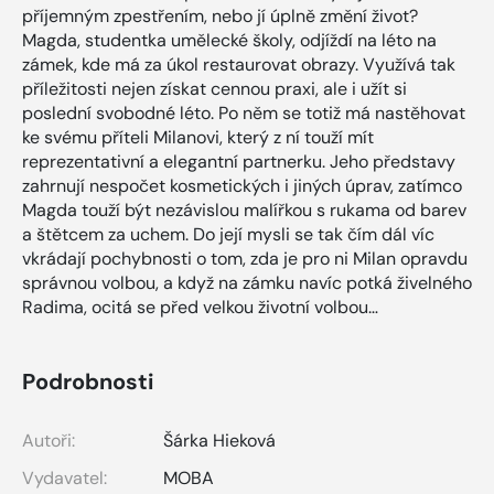
příjemným zpestřením, nebo jí úplně změní život?
Magda, studentka umělecké školy, odjíždí na léto na
zámek, kde má za úkol restaurovat obrazy. Využívá tak
příležitosti nejen získat cennou praxi, ale i užít si
poslední svobodné léto. Po něm se totiž má nastěhovat
ke svému příteli Milanovi, který z ní touží mít
reprezentativní a elegantní partnerku. Jeho představy
zahrnují nespočet kosmetických i jiných úprav, zatímco
Magda touží být nezávislou malířkou s rukama od barev
a štětcem za uchem. Do její mysli se tak čím dál víc
vkrádají pochybnosti o tom, zda je pro ni Milan opravdu
správnou volbou, a když na zámku navíc potká živelného
Radima, ocitá se před velkou životní volbou…
Podrobnosti
Autoři:
Šárka Hieková
Vydavatel:
MOBA