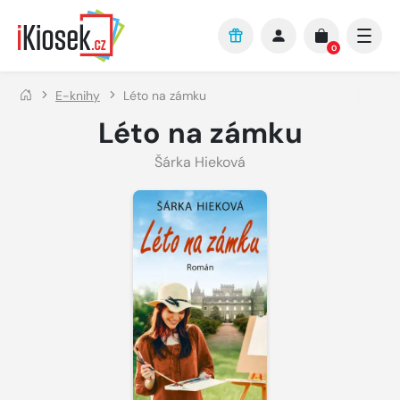
Přejít na hlavní obsah
0
E-knihy
Léto na zámku
Léto na zámku
Šárka Hieková