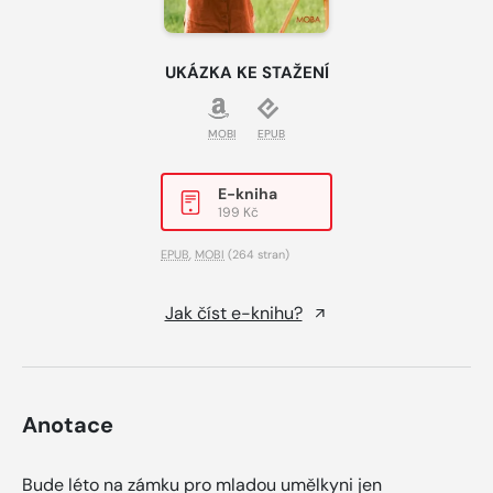
UKÁZKA KE STAŽENÍ
MOBI
EPUB
E-kniha
199 Kč
EPUB
,
MOBI
(264 stran)
Jak číst e-knihu?
Anotace
Bude léto na zámku pro mladou umělkyni jen