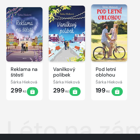
Reklama na
Vanilkový
Pod letní
štěstí
polibek
oblohou
Šárka Hieková
Šárka Hieková
Šárka Hieková
299
299
199
Kč
Kč
Kč
Léto na zá