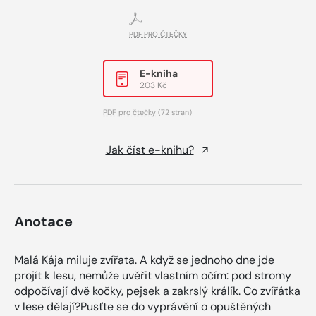
PDF PRO ČTEČKY
E-kniha
203 Kč
PDF pro čtečky
(72 stran)
Jak číst e-knihu?
Anotace
Malá Kája miluje zvířata. A když se jednoho dne jde
projít k lesu, nemůže uvěřit vlastním očím: pod stromy
odpočívají dvě kočky, pejsek a zakrslý králík. Co zvířátka
v lese dělají?Pusťte se do vyprávění o opuštěných