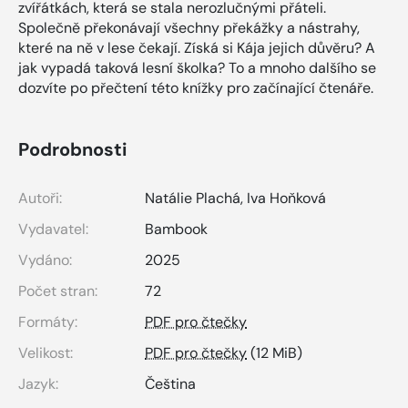
zvířátkách, která se stala nerozlučnými přáteli.
Společně překonávají všechny překážky a nástrahy,
které na ně v lese čekají. Získá si Kája jejich důvěru? A
jak vypadá taková lesní školka? To a mnoho dalšího se
dozvíte po přečtení této knížky pro začínající čtenáře.
Podrobnosti
Autoři:
Natálie Plachá
,
Iva Hoňková
Vydavatel:
Bambook
Vydáno:
2025
Počet stran:
72
Formáty:
PDF pro čtečky
Velikost:
PDF pro čtečky
(12 MiB)
Jazyk:
Čeština