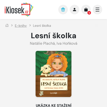
Přejít na hlavní obsah
0
E-knihy
Lesní školka
Lesní školka
Natálie Plachá
,
Iva Hoňková
UKÁZKA KE STAŽENÍ