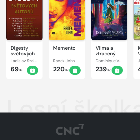
Digesty
Memento
Vilma a
světových
ztracený
autorů
den
j
Ladislav Szalai, Romana Szalaiová
Radek John
Dominique Valente
69
220
239
Kč
Kč
Kč
Lesní školk