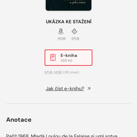
UKÁZKA KE STAŽENÍ
MOBI
EPUB
E-kniha
359 Kč
EPUB
,
MOBI
(312 stran)
Jak číst e-knihu?
Anotace
Paříž 1968. Mladá Loulou de la Falaise si umí sotva