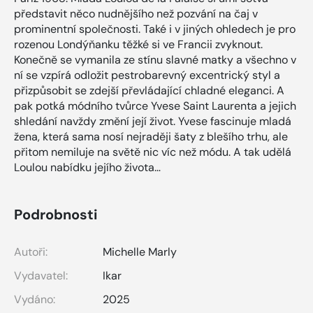
představit něco nudnějšího než pozvání na čaj v
prominentní společnosti. Také i v jiných ohledech je pro
rozenou Londýňanku těžké si ve Francii zvyknout.
Konečně se vymanila ze stínu slavné matky a všechno v
ní se vzpírá odložit pestrobarevný excentrický styl a
přizpůsobit se zdejší převládající chladné eleganci. A
pak potká módního tvůrce Yvese Saint Laurenta a jejich
shledání navždy změní její život. Yvese fascinuje mladá
žena, která sama nosí nejraději šaty z blešího trhu, ale
přitom nemiluje na světě nic víc než módu. A tak udělá
Loulou nabídku jejího života…
Podrobnosti
Autoři:
Michelle Marly
Vydavatel:
Ikar
Vydáno:
2025