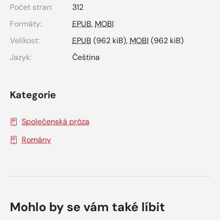
Počet stran:
312
Formáty:
EPUB
,
MOBI
Velikost:
EPUB
(962 kiB),
MOBI
(962 kiB)
Jazyk:
Čeština
Kategorie
Společenská próza
Romány
Mohlo by se vám také líbit