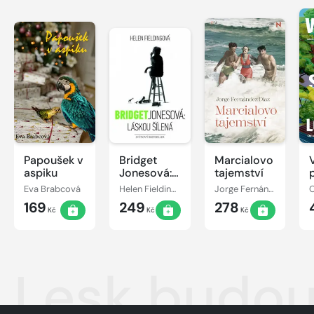
Papoušek v
Bridget
Marcialovo
aspiku
Jonesová:
tajemství
láskou
Eva Brabcová
Helen Fieldingová
Jorge Fernández Díaz
šílená
169
249
278
Kč
Kč
Kč
Lesk budou