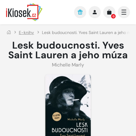
Přejít na hlavní obsah
0
E-knihy
Lesk budoucnosti. Yves Saint Lauren a jeho múz
Lesk budoucnosti. Yves
Saint Lauren a jeho múza
Michelle Marly