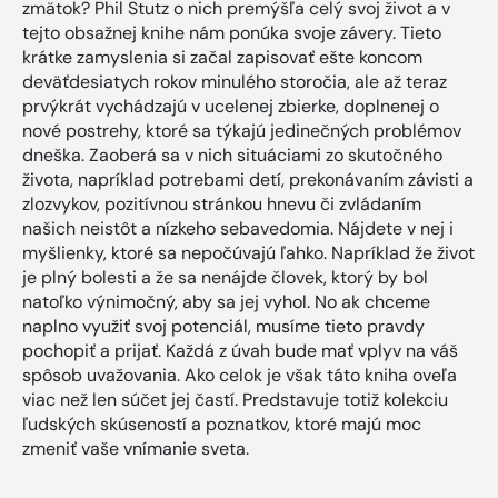
zmätok? Phil Stutz o nich premýšľa celý svoj život a v
tejto obsažnej knihe nám ponúka svoje závery. Tieto
krátke zamyslenia si začal zapisovať ešte koncom
deväťdesiatych rokov minulého storočia, ale až teraz
prvýkrát vychádzajú v ucelenej zbierke, doplnenej o
nové postrehy, ktoré sa týkajú jedinečných problémov
dneška. Zaoberá sa v nich situáciami zo skutočného
života, napríklad potrebami detí, prekonávaním závisti a
zlozvykov, pozitívnou stránkou hnevu či zvládaním
našich neistôt a nízkeho sebavedomia. Nájdete v nej i
myšlienky, ktoré sa nepočúvajú ľahko. Napríklad že život
je plný bolesti a že sa nenájde človek, ktorý by bol
natoľko výnimočný, aby sa jej vyhol. No ak chceme
naplno využiť svoj potenciál, musíme tieto pravdy
pochopiť a prijať. Každá z úvah bude mať vplyv na váš
spôsob uvažovania. Ako celok je však táto kniha oveľa
viac než len súčet jej častí. Predstavuje totiž kolekciu
ľudských skúseností a poznatkov, ktoré majú moc
zmeniť vaše vnímanie sveta.