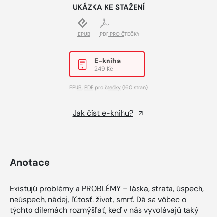
UKÁZKA KE STAŽENÍ
EPUB
PDF PRO ČTEČKY
E-kniha
249 Kč
EPUB
,
PDF pro čtečky
(160 stran)
Jak číst e-knihu?
Anotace
Existujú problémy a PROBLÉMY – láska, strata, úspech,
neúspech, nádej, ľútosť, život, smrť. Dá sa vôbec o
týchto dilemách rozmýšľať, keď v nás vyvolávajú taký