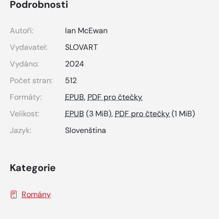
Podrobnosti
Autoři:
Ian McEwan
Vydavatel:
SLOVART
Vydáno:
2024
Počet stran:
512
Formáty:
EPUB
,
PDF pro čtečky
Velikost:
EPUB
(3 MiB),
PDF pro čtečky
(1 MiB)
Jazyk:
Slovenština
Kategorie
Romány