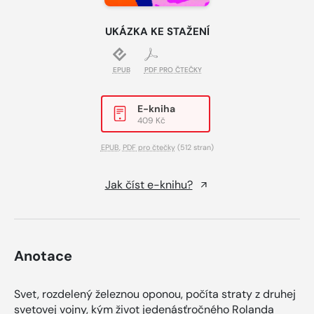
UKÁZKA KE STAŽENÍ
EPUB
PDF PRO ČTEČKY
E-kniha
409 Kč
EPUB
,
PDF pro čtečky
(512 stran)
Jak číst e-knihu?
Anotace
Svet, rozdelený železnou oponou, počíta straty z druhej
svetovej vojny, kým život jedenásťročného Rolanda