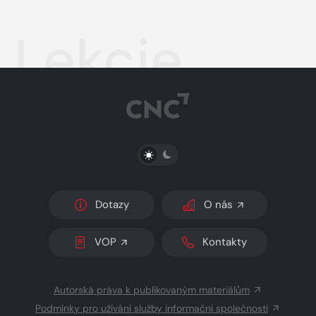
Lekcie
PŘEPNOUT SVĚTLÝ/TMAVÝ REŽIM
Dotazy
O nás
VOP
Kontakty
Autorská práva k publikovaným materiálům
Podmínky pro užívání služby informační společnosti