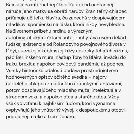
Bainesa na internátnej škole ďaleko od ochrannej
náruče jeho matky sa obráti naruby. Zraniteľný chlapec
priťahuje učiteľku klavíra, čo zanechá v dospievajúcom
mladíkovi spomienku na lásku, ktorá nikdy nevybledne.
Na životnom príbehu hrdinu s výraznými
autobiografickými črtami autor zachytáva osem dekád
ľudskej existencie od Rolandovho povojnového života v
Líbyi, suezskej a kubánskej krízy cez roky tchatcherizmu,
pád Berlínskeho múra, nástup Tonyho Blaira, inváziu do
Iraku, brexit a napokon covidovú pandémiu až podnes.
Všetky historické udalosti podáva prostredníctvom
hodnoverných opisov očitého svedka – najprv
nezrelého chlapca zmietaného erotickými fantáziami,
potom dospievajúceho mladého muža, intelektuála v
strednom veku a napokon otca a starého otca. Vždy
však vo vzťahu k najbližším ľuďom, ktorí významne
ovplyvňujú jeho vnútorný vývoj, k despotickému otcovi,
poddajnej matke a trom ženám.