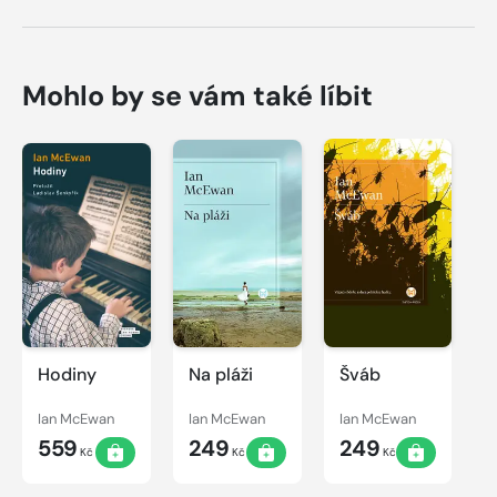
Mohlo by se vám také líbit
Hodiny
Na pláži
Šváb
Ian McEwan
Ian McEwan
Ian McEwan
559
249
249
Kč
Kč
Kč