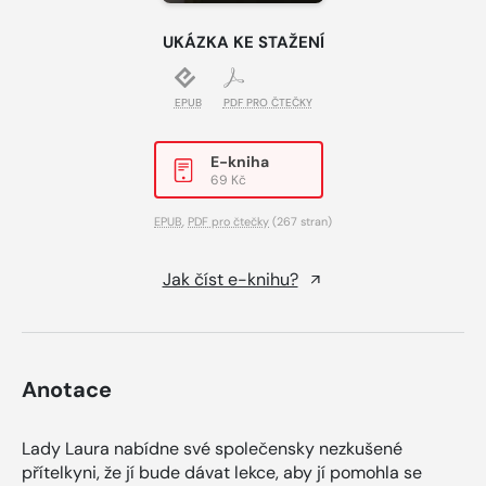
UKÁZKA KE STAŽENÍ
EPUB
PDF PRO ČTEČKY
E-kniha
69 Kč
EPUB
,
PDF pro čtečky
(267 stran)
Jak číst e-knihu?
Anotace
Lady Laura nabídne své společensky nezkušené
přítelkyni, že jí bude dávat lekce, aby jí pomohla se