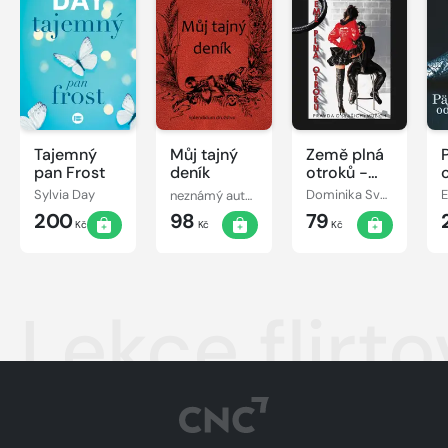
Tajemný
Můj tajný
Země plná
pan Frost
deník
otroků -
Pravda o
Sylvia Day
neznámý autor
Dominika Svobodová
E
(vašich)
200
98
79
mužích
Kč
Kč
Kč
Lekce flirto