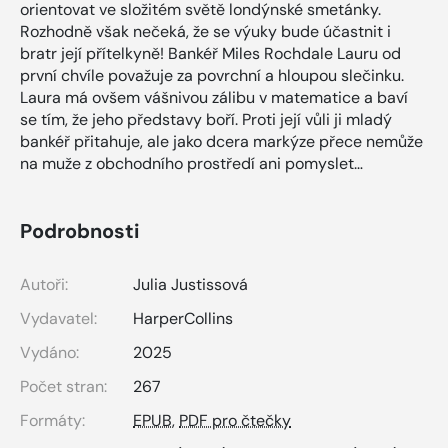
orientovat ve složitém světě londýnské smetánky.
Rozhodně však nečeká, že se výuky bude účastnit i
bratr její přítelkyně! Bankéř Miles Rochdale Lauru od
první chvíle považuje za povrchní a hloupou slečinku.
Laura má ovšem vášnivou zálibu v matematice a baví
se tím, že jeho představy boří. Proti její vůli ji mladý
bankéř přitahuje, ale jako dcera markýze přece nemůže
na muže z obchodního prostředí ani pomyslet…
Podrobnosti
Autoři:
Julia Justissová
Vydavatel:
HarperCollins
Vydáno:
2025
Počet stran:
267
Formáty:
EPUB
,
PDF pro čtečky