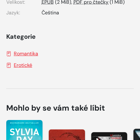
Velikost:
EPUB
(2 MiB),
PDF pro čtečky
(1 MiB)
Jazyk:
Čeština
Kategorie
Romantika
Erotické
Mohlo by se vám také líbit