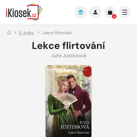
Přejít na hlavní obsah
0
E-knihy
Lekce flirtování
Lekce flirtování
Julia Justissová