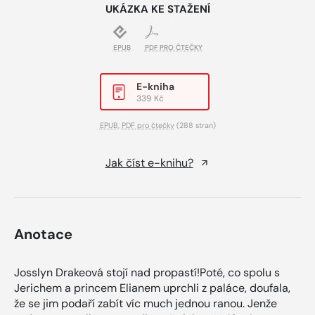
UKÁZKA KE STAŽENÍ
EPUB
PDF PRO ČTEČKY
E-kniha
339 Kč
EPUB
,
PDF pro čtečky
(288 stran)
Jak číst e-knihu?
Anotace
Josslyn Drakeová stojí nad propastí!Poté, co spolu s
Jerichem a princem Elianem uprchli z paláce, doufala,
že se jim podaří zabít víc much jednou ranou. Jenže