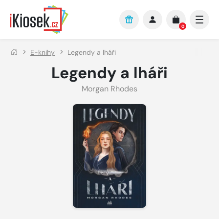
Přejít na hlavní obsah
0
E-knihy
Legendy a lháři
Legendy a lháři
Morgan Rhodes