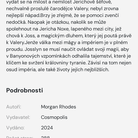
vydat se na milost a nemilost Jerichově šéfové,
nechvalně proslulé čarodějce Valery, nebyl zrovna
nejlepší nápad.Brzy je zřejmé, že se pomoci zvenčí
nedočká. Naopak je otázkou, nakolik se může
spolehnout na Jericha Noxe, lapeného mezi city, jež
chová k Joss, a magickým dluhem, který jej poutá právě
k Valery.Jenže válka mezi mágy a impériem je v plném
proudu. Josslyn se musí naučit ovládat svoji magii, aby
v Banyonových vzpomínkách odhalila tajemství, které je
klíčem ke svržení královniny tyranie. Závisí na tom nejen
osud impéria, ale také životy jejích nejbližších.
Podrobnosti
Autoři:
Morgan Rhodes
Vydavatel:
Cosmopolis
Vydáno:
2024