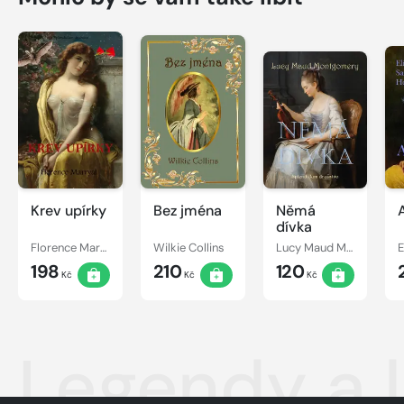
Krev upírky
Bez jména
Němá
dívka
Florence Marryat
Wilkie Collins
Lucy Maud Montgomery
198
210
120
Kč
Kč
Kč
Legendy a l