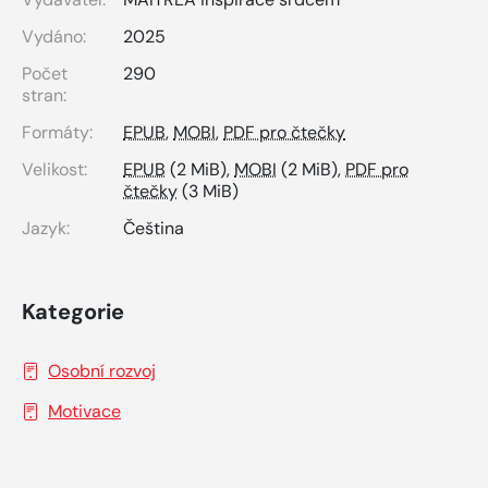
Vydáno:
2025
Počet
290
stran:
Formáty:
EPUB
,
MOBI
,
PDF pro čtečky
Velikost:
EPUB
(2 MiB),
MOBI
(2 MiB),
PDF pro
čtečky
(3 MiB)
Jazyk:
Čeština
Kategorie
Osobní rozvoj
Motivace