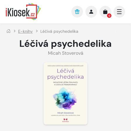
Přejít na hlavní obsah
0
E-knihy
Léčivá psychedelika
Léčivá psychedelika
Micah Stoverová