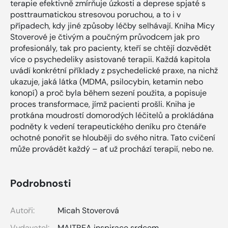
terapie efektivně zmírňuje úzkosti a deprese spjaté s
posttraumatickou stresovou poruchou, a to i v
případech, kdy jiné způsoby léčby selhávají. Kniha Micy
Stoverové je čtivým a poučným průvodcem jak pro
profesionály, tak pro pacienty, kteří se chtějí dozvědět
více o psychedeliky asistované terapii. Každá kapitola
uvádí konkrétní příklady z psychedelické praxe, na nichž
ukazuje, jaká látka (MDMA, psilocybin, ketamin nebo
konopí) a proč byla během sezení použita, a popisuje
proces transformace, jímž pacienti prošli. Kniha je
protkána moudrostí domorodých léčitelů a prokládána
podněty k vedení terapeutického deníku pro čtenáře
ochotné ponořit se hlouběji do svého nitra. Tato cvičení
může provádět každý – ať už prochází terapií, nebo ne.
Podrobnosti
Autoři:
Micah Stoverová
Vydavatel:
MAITREA inspirace srdcem