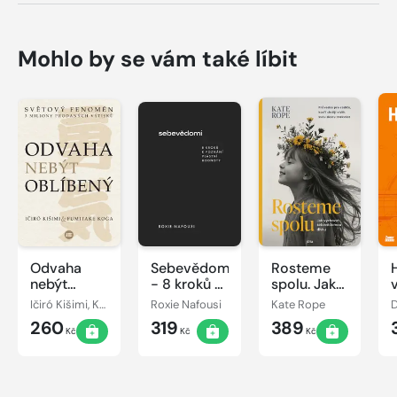
Mohlo by se vám také líbit
Odvaha
Sebevědomí
Rosteme
nebýt
- 8 kroků k
spolu. Jak
oblíbený
poznání
vychovat
Ičiró Kišimi, Koga Fumitake
Roxie Nafousi
Kate Rope
vlastní
sebevědomou
260
319
389
hodnoty
dívku
Kč
Kč
Kč