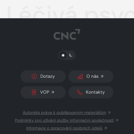
Léčivá psy
PŘEPNOUT SVĚTLÝ/TMAVÝ REŽIM
Dotazy
O nás
VOP
Kontakty
Autorská práva k publikovaným materiálům
Podmínky pro užívání služby informační společnosti
Informace o zpracování osobních údajů