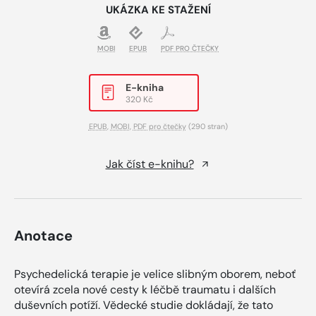
UKÁZKA KE STAŽENÍ
MOBI
EPUB
PDF PRO ČTEČKY
E-kniha
320 Kč
EPUB
,
MOBI
,
PDF pro čtečky
(290 stran)
Jak číst e-knihu?
Anotace
Psychedelická terapie je velice slibným oborem, neboť
otevírá zcela nové cesty k léčbě traumatu i dalších
duševních potíží. Vědecké studie dokládají, že tato