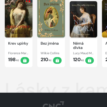
Krev upírky
Bez jména
Němá
dívka
Florence Marryat
Wilkie Collins
Lucy Maud Montgomery
198
210
120
Kč
Kč
Kč
Lásky z ka