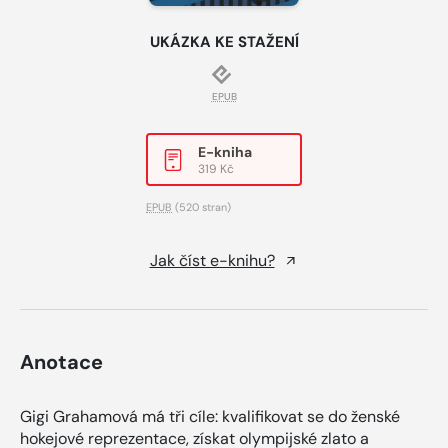
UKÁZKA KE STAŽENÍ
EPUB
E-kniha
319 Kč
EPUB
(520 stran)
Jak číst e-knihu?
Anotace
Gigi Grahamová má tři cíle: kvalifikovat se do ženské
hokejové reprezentace, získat olympijské zlato a