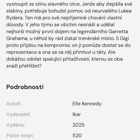
vystoupit ze stínu slavného otce. Jenže aby zlepšila své
slabiny, potřebuje bohužel pomoc od neurvalého Lukea
Rydera. Ten má pro své nepříjemné chování vlastní
důvody. V jeho týmu se všichni nesnáší a udělal
nejhorší možný první dojem na legendárního Garretta
Grahama, u něhož by rád získal trenérské místo. S Gigi
proto přijdou na kompromis: on jí pomůže dostat se do
reprezentace a ona se za něj přimluví u táty. Ale
dokážou odolat spalující přitažlivosti, kterou se oba
snaží přehlížet?
Podrobnosti
Autoři:
Elle Kennedy
Vydavatel:
Ikar
Vydáno:
2025
Počet stran:
520