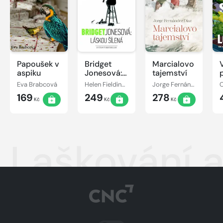
Papoušek v
Bridget
Marcialovo
aspiku
Jonesová:
tajemství
láskou
Eva Brabcová
Helen Fieldingová
Jorge Fernández Díaz
šílená
169
249
278
Kč
Kč
Kč
Laškování a