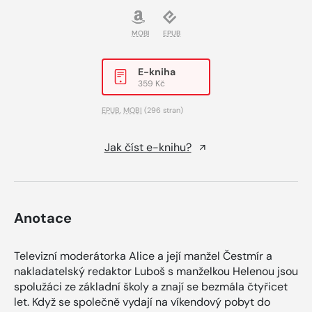
MOBI
EPUB
E-kniha
359 Kč
EPUB
,
MOBI
(296 stran)
Jak číst e-knihu?
Anotace
Televizní moderátorka Alice a její manžel Čestmír a
nakladatelský redaktor Luboš s manželkou Helenou jsou
spolužáci ze základní školy a znají se bezmála čtyřicet
let. Když se společně vydají na víkendový pobyt do