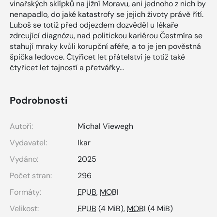
vinařských sklípků na jižní Moravu, ani jednoho z nich by
nenapadlo, do jaké katastrofy se jejich životy právě řítí.
Luboš se totiž před odjezdem dozvěděl u lékaře
zdrcující diagnózu, nad politickou kariérou Čestmíra se
stahují mraky kvůli korupční aféře, a to je jen pověstná
špička ledovce. Čtyřicet let přátelství je totiž také
čtyřicet let tajností a přetvářky...
Podrobnosti
Autoři:
Michal Viewegh
Vydavatel:
Ikar
Vydáno:
2025
Počet stran:
296
Formáty:
EPUB
,
MOBI
Velikost:
EPUB
(4 MiB),
MOBI
(4 MiB)