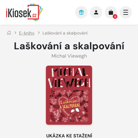
Přejít na hlavní obsah
0
E-knihy
Laškování a skalpování
Laškování a skalpování
Michal Viewegh
UKÁZKA KE STAŽENÍ