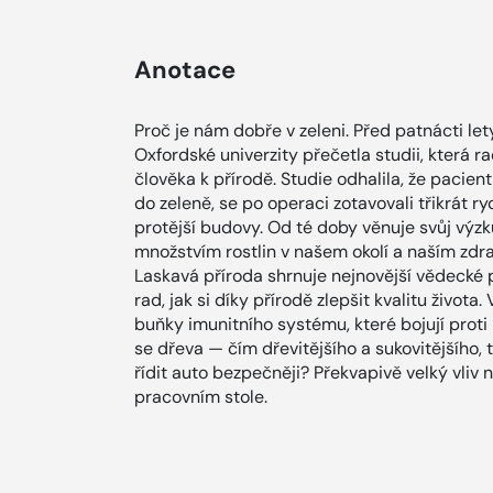
Anotace
Proč je nám dobře v zeleni. Před patnácti let
Oxfordské univerzity přečetla studii, která r
člověka k přírodě. Studie odhalila, že pacien
do zeleně, se po operaci zotavovali třikrát rych
protější budovy. Od té doby věnuje svůj výz
množstvím rostlin v našem okolí a naším zdra
Laskavá příroda shrnuje nejnovější vědecké
rad, jak si díky přírodě zlepšit kvalitu života.
buňky imunitního systému, které bojují proti
se dřeva — čím dřevitějšího a sukovitějšího
řídit auto bezpečněji? Překvapivě velký vliv
pracovním stole.