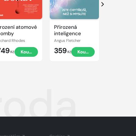
Další
rození atomové
Přirozená
Generační
bomby
inteligence
konflikt
ichard Rhodes
Angus Fletcher
749
359
299
Koupit
Koupit
Kč
Kč
Kč
roda