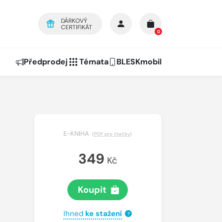
DÁRKOVÝ
CERTIFIKÁT
0
Předprodej
Témata
BLESKmobil
E-KNIHA
(
PDF pro čtečky
)
349
Kč
Koupit
Ihned
ke stažení
?