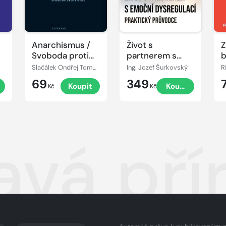
Anarchismus /
Život s
Z
Svoboda proti
partnerem s
moci
emoční
Slačálek Ondřej Tomek Václav,
Ing. Jozef Šurkovský
R
dysregulací:
69
349
Koupit
Koupit
Praktický
Kč
Kč
průvodce
avá pří