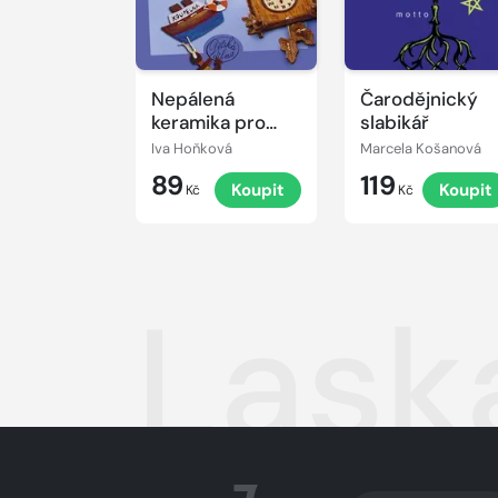
Nepálená
Čarodějnický
keramika pro
slabikář
děti
Iva Hoňková
Marcela Košanová
89
119
Koupit
Koupit
Kč
Kč
Lask