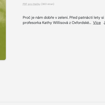
PDF pro čtečky
(360 stran)
Proč je nám dobře v zeleni. Před patnácti lety si
profesorka Kathy Willisová z Oxfordské...
Více