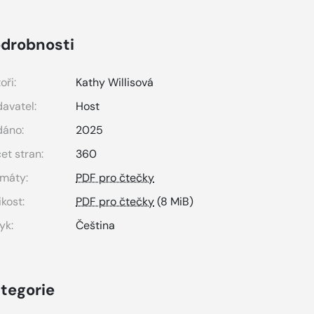
drobnosti
oři:
Kathy Willisová
avatel:
Host
dáno:
2025
et stran:
360
máty:
PDF pro čtečky
ikost:
PDF pro čtečky
(8 MiB)
yk:
Čeština
tegorie