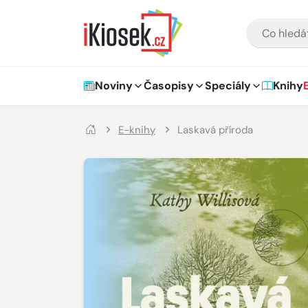
Přejít na hlavní obsah
VYHLEDÁVÁNÍ
Hlavní navigace
Noviny
Časopisy
Speciály
Knihy
E-knihy
Laskavá příroda