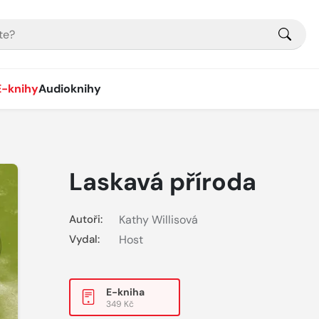
E-knihy
Audioknihy
Laskavá příroda
Autoři:
Kathy Willisová
Vydal:
Host
E-kniha
349 Kč