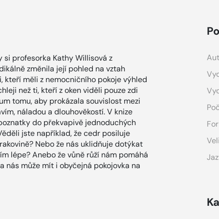
Po
Aut
y si profesorka Kathy Willisová z
adikálně změnila její pohled na vztah
Vyd
ti, kteří měli z nemocničního pokoje výhled
leji než ti, kteří z oken viděli pouze zdi
Vy
kum tomu, aby prokázala souvislost mezi
Poč
vím, náladou a dlouhověkostí. V knize
 poznatky do překvapivě jednoduchých
For
 Věděli jste například, že cedr posiluje
Vel
 rakovině? Nebo že nás uklidňuje dotýkat
, tím lépe? Anebo že vůně růží nám pomáhá
Jaz
 na nás může mít i obyčejná pokojovka na
Ka