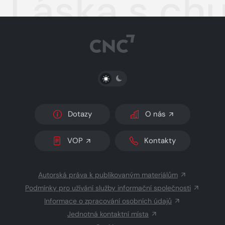
Láska s chu
PŘEPNOUT SVĚTLÝ/TMAVÝ REŽIM
Dotazy
O nás
VOP
Kontakty
Autorská práva k publikovaným materiálům
Podmínky pro užívání služby informační společnosti
Informace o zpracování osobních údajů
Jednotná kontaktní místa