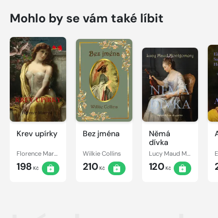
Mohlo by se vám také líbit
Krev upírky
Bez jména
Němá
dívka
Florence Marryat
Wilkie Collins
Lucy Maud Montgomery
198
210
120
Kč
Kč
Kč