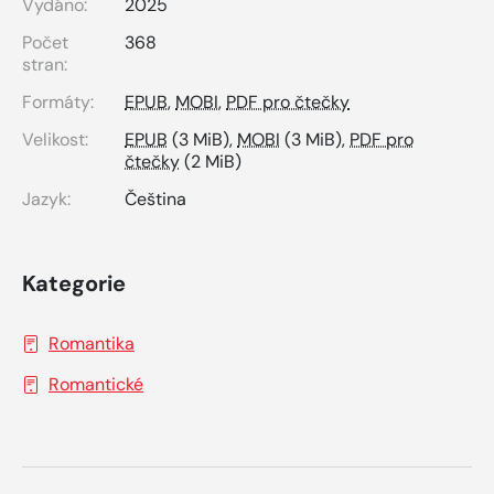
Vydáno:
2025
Počet
368
stran:
Formáty:
EPUB
,
MOBI
,
PDF pro čtečky
Velikost:
EPUB
(3 MiB),
MOBI
(3 MiB),
PDF pro
čtečky
(2 MiB)
Jazyk:
Čeština
Kategorie
Romantika
Romantické