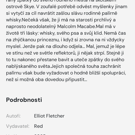
ostrově Skye. V zoufalé potřebě odvést myšlenky jinam
si vytyčí za cíl navrátit zašlou slávu rodinné palírně
whisky.Nečeká však, že ji má na starosti prchlivý a
naprosto neodolatelný Malcolm Macabe.Mal má v
životě tři lásky: whisky, svého psa a svůj klid. Nemá čas
na zhýčkanou princeznu, i když si zrovna na ni vždycky
myslel. Jenže pak na dlouho odjela… Mal, jemuž je lépe
ve stínu než ve světle reflektorů, ji nějak strpí. Stejně ji
to tu nakonec přestane bavit a uteče zpátky do svého
nablýskaného světa.Jejich společná touha zachránit
palírnu však bude vyžadovat o hodně bližší spolupráci,
než si možná oba dovedou připustit…
Podrobnosti
Autoři:
Elliot Fletcher
Vydavatel:
Red