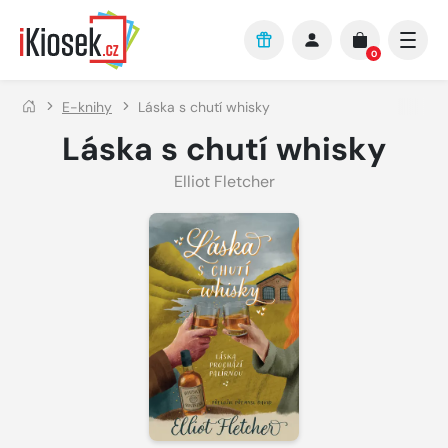
Přejít na hlavní obsah
0
E-knihy
Láska s chutí whisky
Láska s chutí whisky
Elliot Fletcher