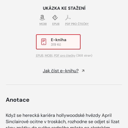
UKÁZKA KE STAŽENÍ
MOBI
EPUB
PDF PRO ČTEČKY
E-kniha
319 Kč
EPUB
,
MOBI
,
PDF pro čtečky
(368 stran)
Jak číst e-knihu?
Anotace
Když se herecká kariéra hollywoodské hvězdy April
Sinclairové ocitne v troskách, rozhodne se odjet si lízat
rány zpátky do svého rodného města na skotském