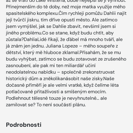
až se vrátí do Lake Wisteria, bude nejlepší se jí vyhnout.
Přinejmenším do té doby, než moje matka využije mého
spasitelského komplexu.Čím rychleji pomůžu Dahlii najít
její tvůrčí jiskru, tím dříve opustí město. Ale zatímco
jsem vymýšlel, jak se Dahlie zbavit, nevšiml jsem si
jiného problému.Co se stane, když budu chtít, aby
zůstala?DahliaLidé říkají, že ďábel má mnoho tváří, ale
já znám jen jednu. Juliana Lopeze – mého soupeře z
dětství, který mě hluboce zklamal.Přísahám, že se mu
budu vyhýbat, zatímco se budu zotavovat ze zrušeného
zasnoubení, ale pak mi ten miliardář učiní
neodolatelnou nabídku – společně zrekonstruovat
historický dům a zněkolikanásobit naše zisky.Naše
dočasné příměří je ale velmi vratké, když čelíme léta
potlačované přitažlivosti a smíšeným emocím.
Podlehnout tělesné touze je nevyhnutelné... ale
zamilovat se? To není součástí plánu.
Podrobnosti