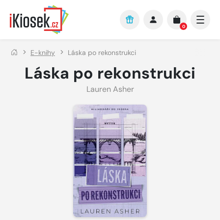
Přejít na hlavní obsah
0
E-knihy
Láska po rekonstrukci
Láska po rekonstrukci
Lauren Asher