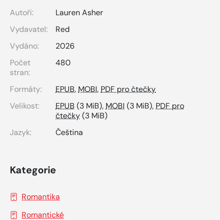
Autoři:
Lauren Asher
Vydavatel:
Red
Vydáno:
2026
Počet
480
stran:
Formáty:
EPUB
,
MOBI
,
PDF pro čtečky
Velikost:
EPUB
(3 MiB),
MOBI
(3 MiB),
PDF pro
čtečky
(3 MiB)
Jazyk:
Čeština
Kategorie
Romantika
Romantické