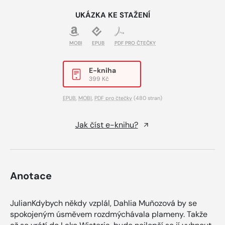
UKÁZKA KE STAŽENÍ
MOBI
EPUB
PDF PRO ČTEČKY
E-kniha
399 Kč
EPUB
,
MOBI
,
PDF pro čtečky
(480 stran)
Jak číst e-knihu?
Anotace
JulianKdybych někdy vzplál, Dahlia Muñozová by se
spokojeným úsměvem rozdmýchávala plameny. Takže