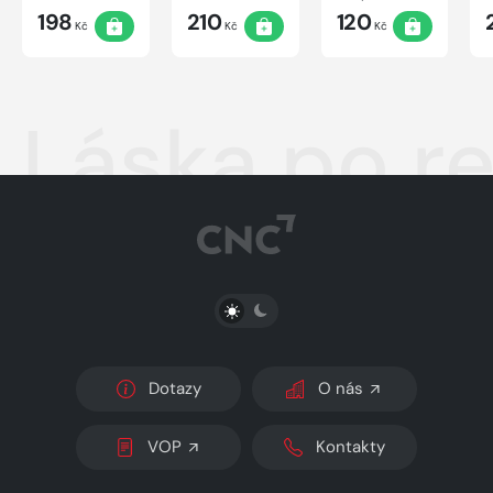
198
210
120
Kč
Kč
Kč
Láska po r
PŘEPNOUT SVĚTLÝ/TMAVÝ REŽIM
Dotazy
O nás
VOP
Kontakty