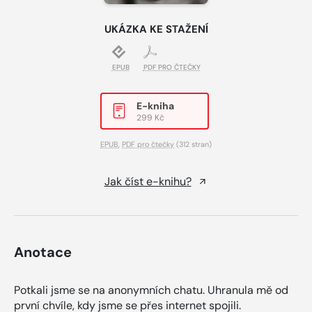
UKÁZKA KE STAŽENÍ
EPUB
PDF PRO ČTEČKY
E-kniha
299 Kč
EPUB
,
PDF pro čtečky
(312 stran)
Jak číst e-knihu?
Anotace
Potkali jsme se na anonymních chatu. Uhranula mě od
první chvíle, kdy jsme se přes internet spojili.