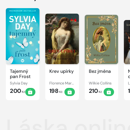
Tajemný
Krev upírky
Bez jména
pan Frost
Sylvia Day
Florence Marryat
Wilkie Collins
200
198
210
Kč
Kč
Kč
Láska onlin