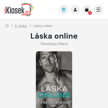
Přejít na hlavní obsah
0
E-knihy
Láska online
Láska online
Penelope Ward