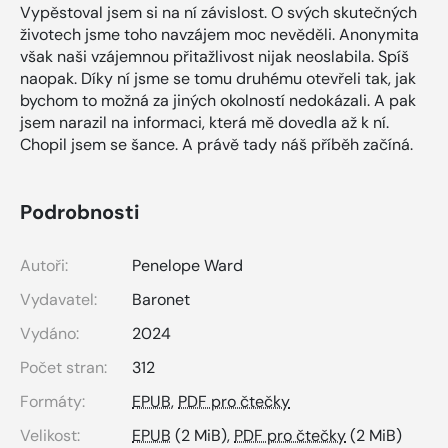
Vypěstoval jsem si na ní závislost. O svých skutečných
životech jsme toho navzájem moc nevěděli. Anonymita
však naši vzájemnou přitažlivost nijak neoslabila. Spíš
naopak. Díky ní jsme se tomu druhému otevřeli tak, jak
bychom to možná za jiných okolností nedokázali. A pak
jsem narazil na informaci, která mě dovedla až k ní.
Chopil jsem se šance. A právě tady náš příběh začíná.
Podrobnosti
Autoři:
Penelope Ward
Vydavatel:
Baronet
Vydáno:
2024
Počet stran:
312
Formáty:
EPUB
,
PDF pro čtečky
Velikost:
EPUB
(2 MiB),
PDF pro čtečky
(2 MiB)