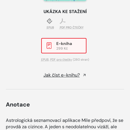
UKÁZKA KE STAŽENÍ
EPUB
PDF PRO ČTEČKY
E-kniha
299 Kč
EPUB
,
PDF pro čtečky
(280 stran)
Jak číst e-knihu?
Anotace
Astrologická seznamovací aplikace Mile předpoví, že se
provdá za cizince. A jeden s neodolatelnou vizáží, ale