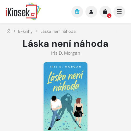
Přejít na hlavní obsah
0
E-knihy
Láska není náhoda
Láska není náhoda
Iris D. Morgan