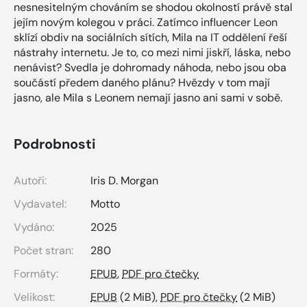
nesnesitelným chováním se shodou okolností právě stal
jejím novým kolegou v práci. Zatímco influencer Leon
sklízí obdiv na sociálních sítích, Mila na IT oddělení řeší
nástrahy internetu. Je to, co mezi nimi jiskří, láska, nebo
nenávist? Svedla je dohromady náhoda, nebo jsou oba
součástí předem daného plánu? Hvězdy v tom mají
jasno, ale Mila s Leonem nemají jasno ani sami v sobě.
Podrobnosti
Autoři:
Iris D. Morgan
Vydavatel:
Motto
Vydáno:
2025
Počet stran:
280
Formáty:
EPUB
,
PDF pro čtečky
Velikost:
EPUB
(2 MiB),
PDF pro čtečky
(2 MiB)