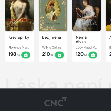
Krev upírky
Bez jména
Němá
dívka
Florence Marryat
Wilkie Collins
Lucy Maud Montgomery
198
210
120
Kč
Kč
Kč
Láska není