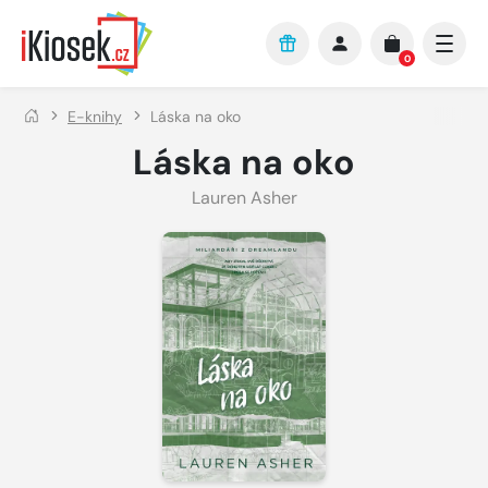
Přejít na hlavní obsah
0
E-knihy
Láska na oko
Láska na oko
Lauren Asher