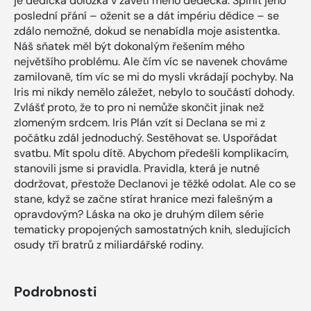
je dědická doložka v závěti mého dědečka. Splnit jeho
poslední přání – oženit se a dát impériu dědice – se
zdálo nemožné, dokud se nenabídla moje asistentka.
Náš sňatek měl být dokonalým řešením mého
největšího problému. Ale čím víc se navenek chováme
zamilovaně, tím víc se mi do mysli vkrádají pochyby. Na
Iris mi nikdy nemělo záležet, nebylo to součástí dohody.
Zvlášť proto, že to pro ni nemůže skončit jinak než
zlomeným srdcem. Iris Plán vzít si Declana se mi z
počátku zdál jednoduchý. Sestěhovat se. Uspořádat
svatbu. Mít spolu dítě. Abychom předešli komplikacím,
stanovili jsme si pravidla. Pravidla, která je nutné
dodržovat, přestože Declanovi je těžké odolat. Ale co se
stane, když se začne stírat hranice mezi falešným a
opravdovým? Láska na oko je druhým dílem série
tematicky propojených samostatných knih, sledujících
osudy tří bratrů z miliardářské rodiny.
Podrobnosti