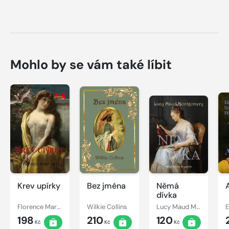
Mohlo by se vám také líbit
Krev upírky
Bez jména
Němá
dívka
Florence Marryat
Wilkie Collins
Lucy Maud Montgomery
198
210
120
Kč
Kč
Kč