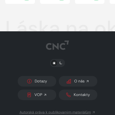
Láska na o
PŘEPNOUT SVĚTLÝ/TMAVÝ REŽIM
Dotazy
O nás
VOP
Kontakty
Autorská práva k publikovaným materiálům