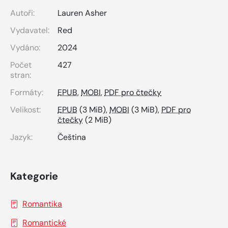
Autoři:
Lauren Asher
Vydavatel:
Red
Vydáno:
2024
Počet
427
stran:
Formáty:
EPUB
,
MOBI
,
PDF pro čtečky
Velikost:
EPUB
(3 MiB),
MOBI
(3 MiB),
PDF pro
čtečky
(2 MiB)
Jazyk:
Čeština
Kategorie
Romantika
Romantické