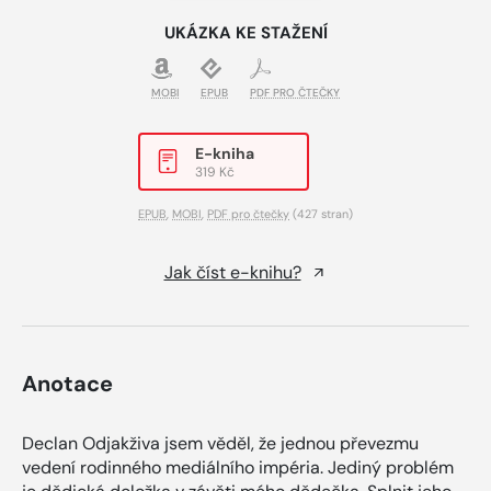
UKÁZKA KE STAŽENÍ
MOBI
EPUB
PDF PRO ČTEČKY
E-kniha
319 Kč
EPUB
,
MOBI
,
PDF pro čtečky
(427 stran)
Jak číst e-knihu?
Anotace
Declan Odjakživa jsem věděl, že jednou převezmu
vedení rodinného mediálního impéria. Jediný problém