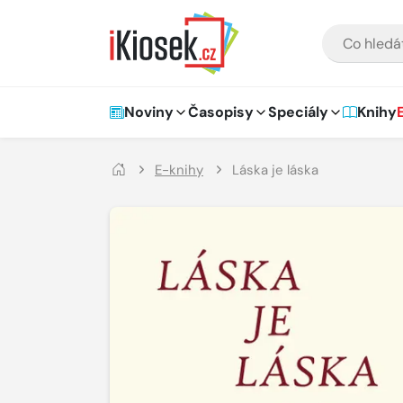
Přejít na hlavní obsah
VYHLEDÁVÁNÍ
Hlavní navigace
Noviny
Časopisy
Speciály
Knihy
E-knihy
Láska je láska