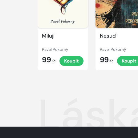
Miluji
Nesuď
Pavel Pokorný
Pavel Pokorný
99
99
Koupit
Koupit
Kč
Kč
Láska