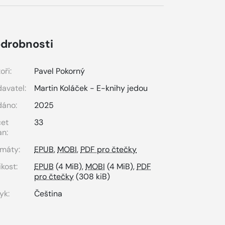
drobnosti
oři:
Pavel Pokorný
avatel:
Martin Koláček - E-knihy jedou
dáno:
2025
čet
33
an:
máty:
EPUB
,
MOBI
,
PDF pro čtečky
ikost:
EPUB
(4 MiB),
MOBI
(4 MiB),
PDF
pro čtečky
(308 kiB)
yk:
Čeština