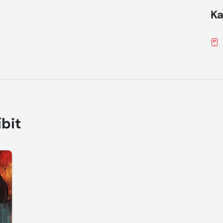
Ka
íbit