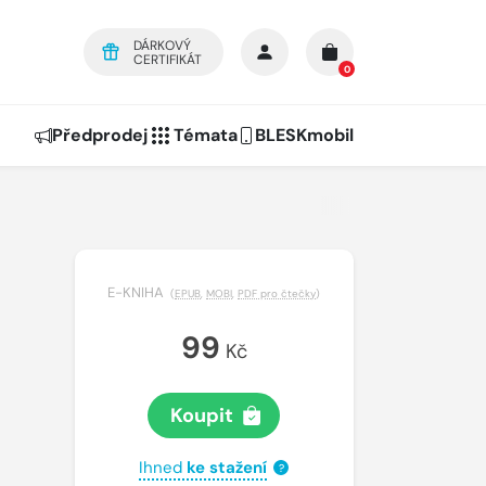
DÁRKOVÝ
CERTIFIKÁT
0
Předprodej
Témata
BLESKmobil
E-KNIHA
(
EPUB
,
MOBI
,
PDF pro čtečky
)
99
Kč
Koupit
Ihned
ke stažení
?