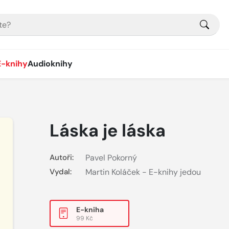
E-knihy
Audioknihy
Láska je láska
Autoři:
Pavel Pokorný
Vydal:
Martin Koláček - E-knihy jedou
E-kniha
99 Kč