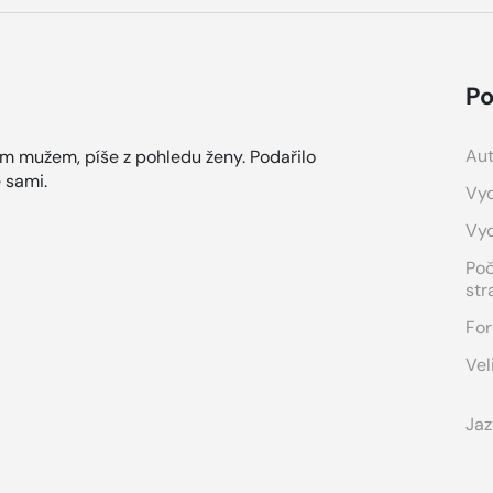
Po
Aut
sám mužem, píše z pohledu ženy. Podařilo
 sami.
Vyd
Vy
Po
str
For
Vel
Jaz