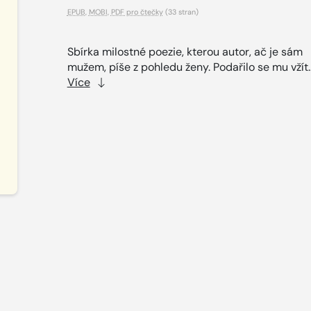
EPUB
,
MOBI
,
PDF pro čtečky
(33 stran)
Sbírka milostné poezie, kterou autor, ač je sám
mužem, píše z pohledu ženy. Podařilo se mu vžít.
Více