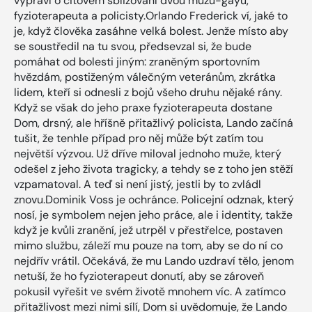
vypráví o citovém sbližování dvou mužů-gayů,
fyzioterapeuta a policisty.Orlando Frederick ví, jaké to
je, když člověka zasáhne velká bolest. Jenže místo aby
se soustředil na tu svou, předsevzal si, že bude
pomáhat od bolesti jiným: zraněným sportovním
hvězdám, postiženým válečným veteránům, zkrátka
lidem, kteří si odnesli z bojů všeho druhu nějaké rány.
Když se však do jeho praxe fyzioterapeuta dostane
Dom, drsný, ale hříšně přitažlivý policista, Lando začíná
tušit, že tenhle případ pro něj může být zatím tou
největší výzvou. Už dříve miloval jednoho muže, který
odešel z jeho života tragicky, a tehdy se z toho jen stěží
vzpamatoval. A teď si není jistý, jestli by to zvládl
znovu.Dominik Voss je ochránce. Policejní odznak, který
nosí, je symbolem nejen jeho práce, ale i identity, takže
když je kvůli zranění, jež utrpěl v přestřelce, postaven
mimo službu, záleží mu pouze na tom, aby se do ní co
nejdřív vrátil. Očekává, že mu Lando uzdraví tělo, jenom
netuší, že ho fyzioterapeut donutí, aby se zároveň
pokusil vyřešit ve svém životě mnohem víc. A zatímco
přitažlivost mezi nimi sílí, Dom si uvědomuje, že Lando