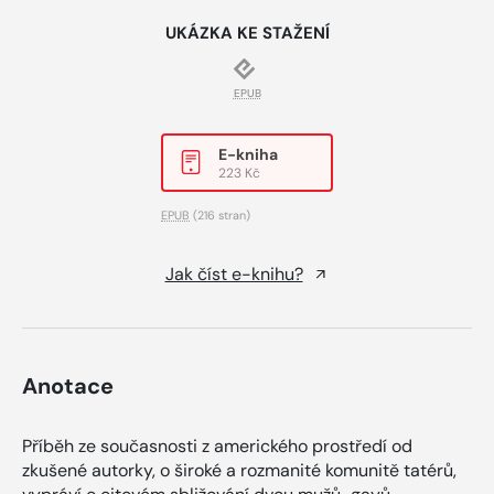
UKÁZKA KE STAŽENÍ
EPUB
E-kniha
223 Kč
EPUB
(216 stran)
Jak číst e-knihu?
Anotace
Příběh ze současnosti z amerického prostředí od
zkušené autorky, o široké a rozmanité komunitě tatérů,