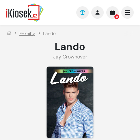
Přejít na hlavní obsah
0
E-knihy
Lando
Lando
Jay Crownover