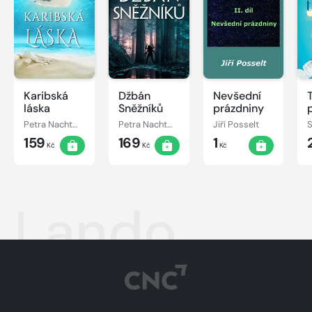
Karibská
Džbán
Nevšední
láska
Sněžníků
prázdniny
Petra Nachtmanová
Petra Nachtmanová
Jiří Posselt
S
159
169
1
Kč
Kč
Kč
Lando