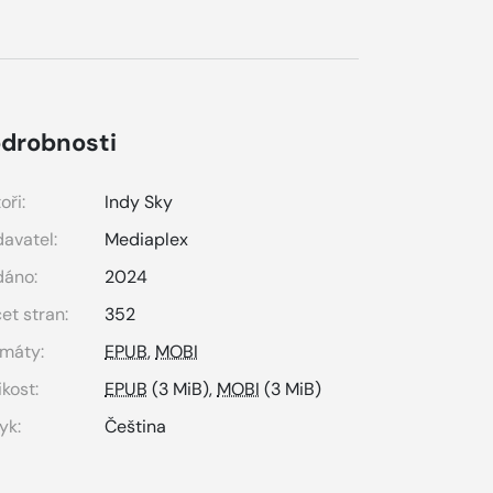
drobnosti
oři:
Indy Sky
avatel:
Mediaplex
dáno:
2024
et stran:
352
máty:
EPUB
,
MOBI
ikost:
EPUB
(3 MiB),
MOBI
(3 MiB)
yk:
Čeština