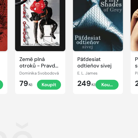
Země plná
Päťdesiat
P
otroků - Pravda
odtieňov sivej
s
o (vašich)
m
Dominika Svobodová
E. L. James
P
mužích
79
249
Koupit
Koupit
Kč
Kč