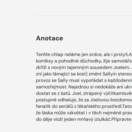
Anotace
Tenhle chlap neláme jen srdce, ale i prsty!L
komiksy a pohodlné důchodky, žije samotářsk
zkříží s novým tajemným sousedem Joelem.
zní jako lámající se kost) změní Sallyin ster
provoz se Sally musí vypořádat s každodenní
samozřejmost. Najednou si nedokáže ani ukroji
dostat se z šatů. Joel, ztrápený výčitkamisv
postupně odhaluje, že za Joelovou bezdomo
fanatik do seriálů z lékařského prostředí.Ta
že láska může vzkvétat i v těch nejméně pr
do děje vloží jeden mrňavý útulkáč.Připravte 