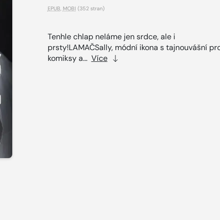
EPUB
,
MOBI
(352 stran)
Tenhle chlap neláme jen srdce, ale i
prsty!LAMAČSally, módní ikona s tajnouvášní pr
komiksy a...
Více