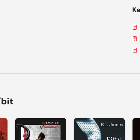
Ka
íbit