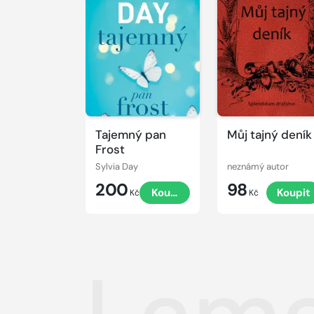
Tajemný pan
Můj tajný deník
Frost
Sylvia Day
neznámý autor
200
98
Koupit
Koupit
Kč
Kč