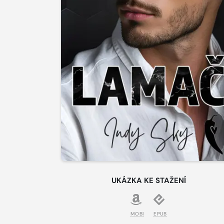
UKÁZKA KE STAŽENÍ
MOBI
EPUB