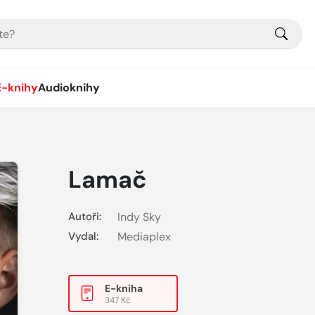
E-knihy
Audioknihy
Lamač
Autoři:
Indy Sky
Vydal:
Mediaplex
E-kniha
347 Kč