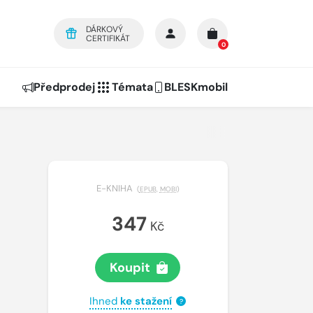
DÁRKOVÝ
CERTIFIKÁT
0
Předprodej
Témata
BLESKmobil
E-KNIHA
(
EPUB
,
MOBI
)
347
Kč
Koupit
Ihned
ke stažení
?