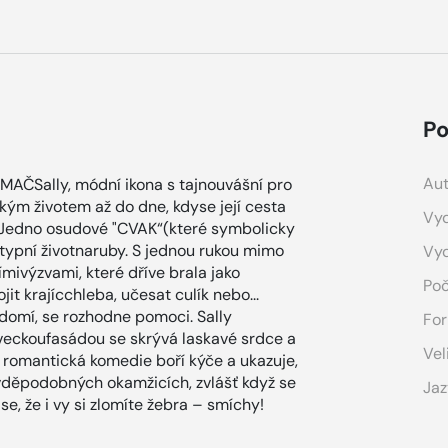
Po
Aut
AMAČSally, módní ikona s tajnouvášní pro
ým životem až do dne, kdyse její cesta
Vyd
 Jedno osudové "CVAK“(které symbolicky
eotypní životnaruby. S jednou rukou mimo
Vy
mivýzvami, které dříve brala jako
Poč
t krajícchleba, učesat culík nebo...
ědomí, se rozhodne pomoci. Sally
For
veckoufasádou se skrývá laskavé srdce a
Vel
to romantická komedie boří kýče a ukazuje,
avděpodobných okamžicích, zvlášť když se
Jaz
se, že i vy si zlomíte žebra – smíchy!