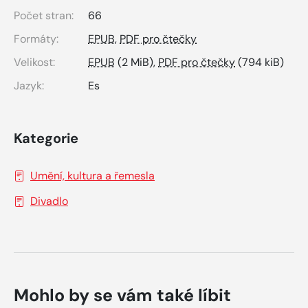
Počet stran:
66
Formáty:
EPUB
,
PDF pro čtečky
Velikost:
EPUB
(2 MiB),
PDF pro čtečky
(794 kiB)
Jazyk:
Es
Kategorie
Umění, kultura a řemesla
Divadlo
Mohlo by se vám také líbit