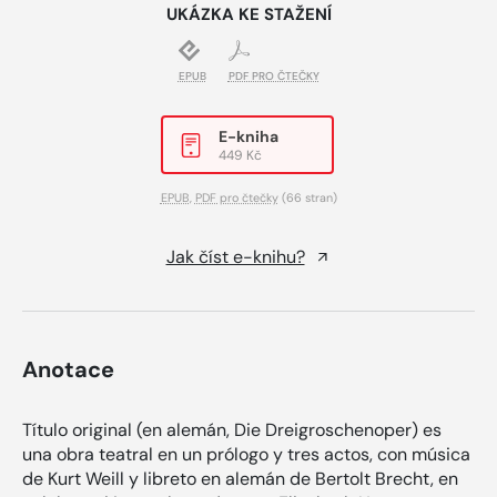
UKÁZKA KE STAŽENÍ
EPUB
PDF PRO ČTEČKY
E-kniha
449 Kč
EPUB
,
PDF pro čtečky
(66 stran)
Jak číst e-knihu?
Anotace
Título original (en alemán, Die Dreigroschenoper) es
una obra teatral en un prólogo y tres actos, con música
de Kurt Weill y libreto en alemán de Bertolt Brecht, en