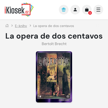
Přejít na hlavní obsah
0
E-knihy
La opera de dos centavos
La opera de dos centavos
Bertolt Brecht