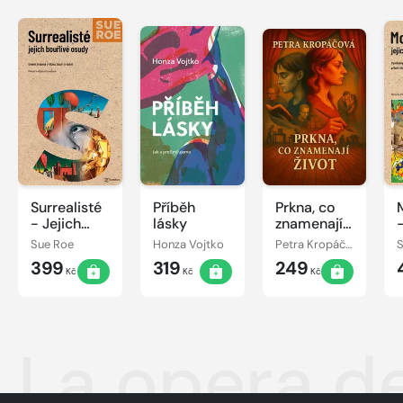
Surrealisté
Příběh
Prkna, co
- Jejich
lásky
znamenají
-
bouřlivé
život
Sue Roe
Honza Vojtko
Petra Kropáčová
osudy
399
319
249
Kč
Kč
Kč
La opera d