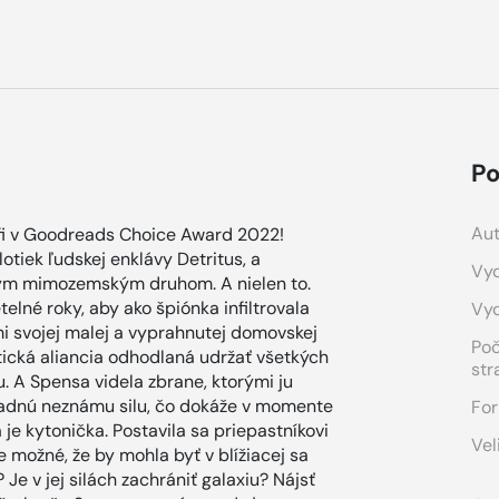
Po
Aut
fi v Goodreads Choice Award 2022!
lotiek ľudskej enklávy Detritus, a
Vyd
ným mimozemským druhom. A nielen to.
lné roky, aby ako špiónka infiltrovala
Vy
i svojej malej a vyprahnutej domovskej
Po
tická aliancia odhodlaná udržať všetkých
str
u. A Spensa videla zbrane, ktorými ju
áhadnú neznámu silu, čo dokáže v momente
For
je kytonička. Postavila sa priepastníkovi
Vel
 možné, že by mohla byť v blížiacej sa
Je v jej silách zachrániť galaxiu? Nájsť