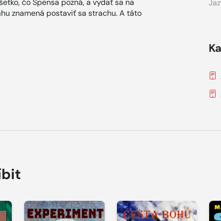
etko, čo Spensa pozná, a vydať sa na
Jaz
vahu znamená postaviť sa strachu. A táto
Ka
íbit