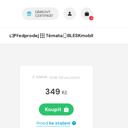
DÁRKOVÝ
CERTIFIKÁT
0
Předprodej
Témata
BLESKmobil
E-KNIHA
(
EPUB
,
PDF pro čtečky
)
349
Kč
Koupit
Ihned
ke stažení
?