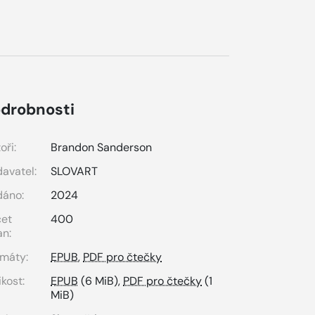
drobnosti
oři:
Brandon Sanderson
avatel:
SLOVART
dáno:
2024
čet
400
an:
máty:
EPUB
,
PDF pro čtečky
ikost:
EPUB
(6 MiB),
PDF pro čtečky
(1
MiB)