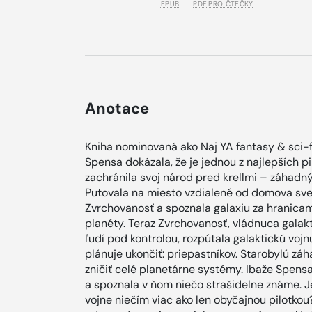
EPUB
PDF PRO ČTEČKY
Anotace
Kniha nominovaná ako Naj YA fantasy & sci-
Spensa dokázala, že je jednou z najlepších pi
zachránila svoj národ pred krellmi – záhad
Putovala na miesto vzdialené od domova svete
Zvrchovanosť a spoznala galaxiu za hranicam
planéty. Teraz Zvrchovanosť, vládnuca galak
ľudí pod kontrolou, rozpútala galaktickú vojn
plánuje ukončiť: priepastníkov. Starobylú z
zničiť celé planetárne systémy. Ibaže Spensa 
a spoznala v ňom niečo strašidelne známe. Je
vojne niečím viac ako len obyčajnou pilotkou? 