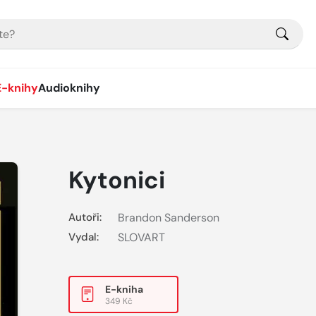
E-knihy
Audioknihy
Kytonici
Autoři:
Brandon Sanderson
Vydal:
SLOVART
E-kniha
349 Kč