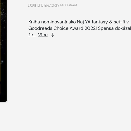
EPUB
,
PDF pro čtečky
(400 stran)
Kniha nominovaná ako Naj YA fantasy & sci-fi v
Goodreads Choice Award 2022! Spensa dokázal
že...
Více