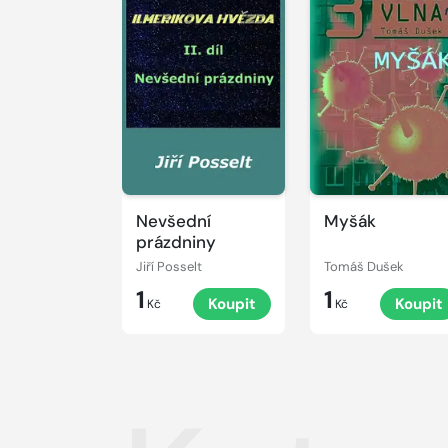
Nevšední
Myšák
prázdniny
Jiří Posselt
Tomáš Dušek
1
1
Koupit
Koupit
Kč
Kč