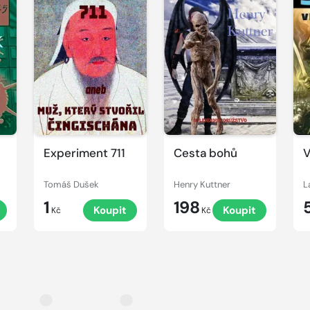
Experiment 711
Cesta bohů
V
Tomáš Dušek
Henry Kuttner
L
1
198
Koupit
Koupit
Kč
Kč