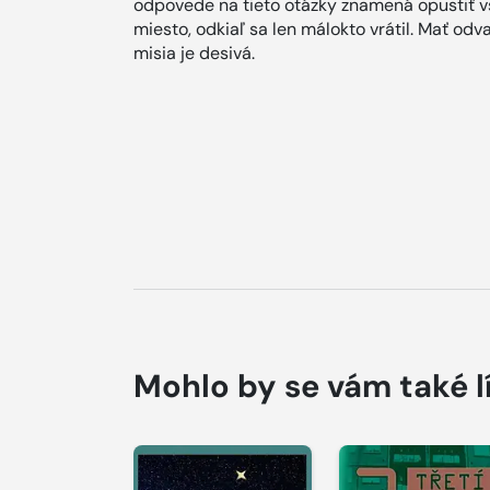
odpovede na tieto otázky znamená opustiť vš
miesto, odkiaľ sa len málokto vrátil. Mať od
misia je desivá.
Mohlo by se vám také l