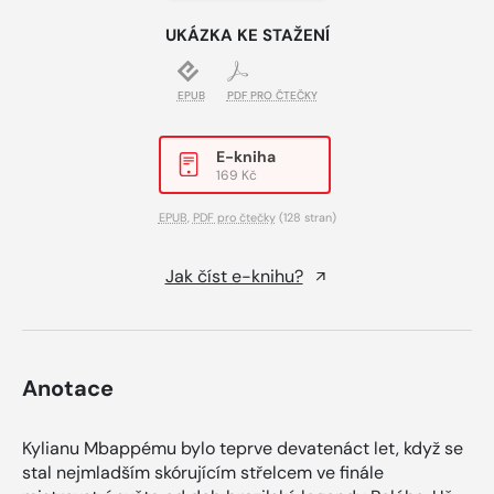
UKÁZKA KE STAŽENÍ
EPUB
PDF PRO ČTEČKY
E-kniha
169 Kč
EPUB
,
PDF pro čtečky
(128 stran)
Jak číst e-knihu?
Anotace
Kylianu Mbappému bylo teprve devatenáct let, když se
stal nejmladším skórujícím střelcem ve finále