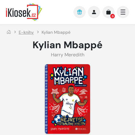
Přejít na hlavní obsah
0
E-knihy
Kylian Mbappé
Kylian Mbappé
Harry Meredith