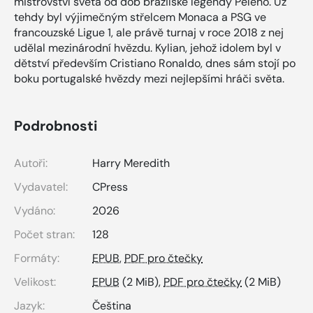
mistrovství světa od dob brazilské legendy Pelého. Už
tehdy byl výjimečným střelcem Monaca a PSG ve
francouzské Ligue 1, ale právě turnaj v roce 2018 z nej
udělal mezinárodní hvězdu. Kylian, jehož idolem byl v
dětství především Cristiano Ronaldo, dnes sám stojí po
boku portugalské hvězdy mezi nejlepšími hráči světa.
Podrobnosti
Autoři:
Harry Meredith
Vydavatel:
CPress
Vydáno:
2026
Počet stran:
128
Formáty:
EPUB
,
PDF pro čtečky
Velikost:
EPUB
(2 MiB),
PDF pro čtečky
(2 MiB)
Jazyk:
Čeština