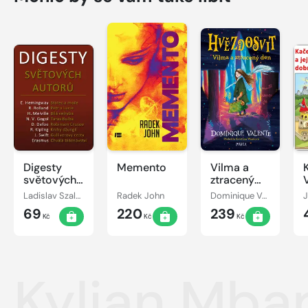
Digesty
Memento
Vilma a
světových
ztracený
autorů
den
j
Ladislav Szalai, Romana Szalaiová
Radek John
Dominique Valente
69
220
239
Kč
Kč
Kč
Kylian Mba