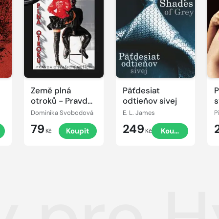
Země plná
Päťdesiat
P
otroků - Pravda
odtieňov sivej
s
o (vašich)
m
Dominika Svobodová
E. L. James
P
mužích
79
249
Koupit
Koupit
Kč
Kč
y pro H