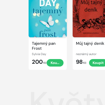
Tajemný pan
Můj tajný deník
Frost
Sylvia Day
neznámý autor
200
98
Koupit
Koupit
Kč
Kč
Květ