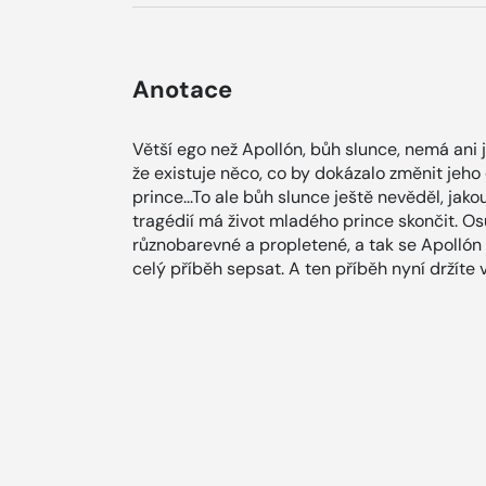
Anotace
Větší ego než Apollón, bůh slunce, nemá ani 
že existuje něco, co by dokázalo změnit jeho
prince...To ale bůh slunce ještě nevěděl, ja
tragédií má život mladého prince skončit. Os
různobarevné a propletené, a tak se Apollón r
celý příběh sepsat. A ten příběh nyní držíte v