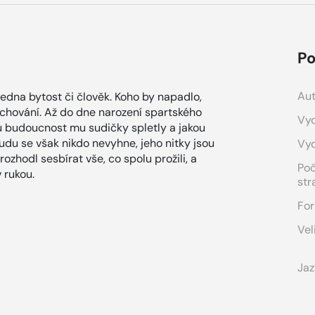
Po
Aut
jedna bytost či člověk. Koho by napadlo,
 chování. Až do dne narození spartského
Vyd
kou budoucnost mu sudičky spletly a jakou
udu se však nikdo nevyhne, jeho nitky jsou
Vy
ozhodl sesbírat vše, co spolu prožili, a
Po
 rukou.
str
For
Vel
Jaz