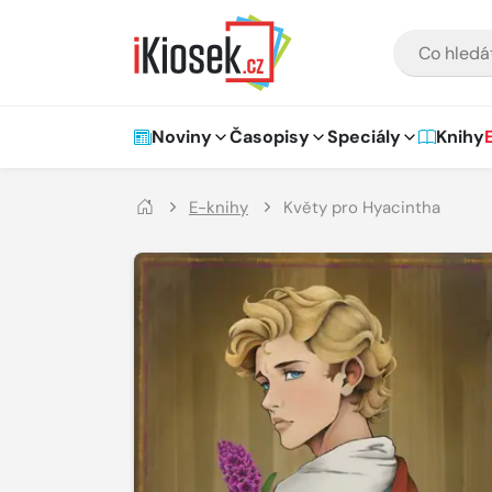
Přejít na hlavní obsah
VYHLEDÁVÁNÍ
Hlavní navigace
Noviny
Časopisy
Speciály
Knihy
E-knihy
Květy pro Hyacintha