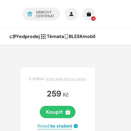
DÁRKOVÝ
CERTIFIKÁT
0
Předprodej
Témata
BLESKmobil
E-KNIHA
(
EPUB
,
MOBI
,
PDF pro čtečky
)
259
Kč
Koupit
Ihned
ke stažení
?