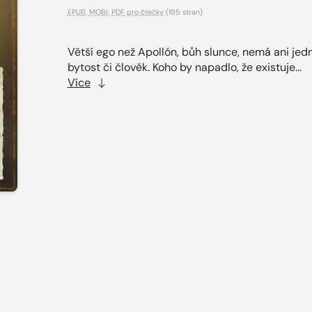
EPUB
,
MOBI
,
PDF pro čtečky
(195 stran)
Větší ego než Apollón, bůh slunce, nemá ani jed
bytost či člověk. Koho by napadlo, že existuje...
Více