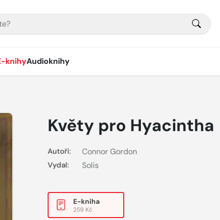
E-knihy
Audioknihy
Květy pro Hyacintha
Autoři:
Connor Gordon
Vydal:
Solis
E-kniha
259 Kč