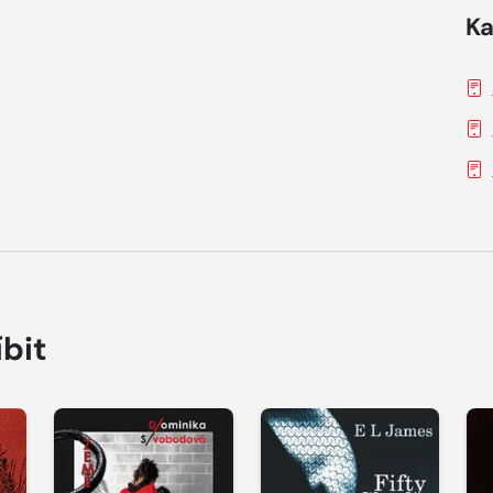
Ka
íbit