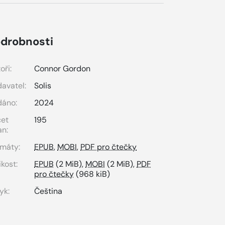
drobnosti
oři:
Connor Gordon
avatel:
Solis
dáno:
2024
čet
195
an:
máty:
EPUB
,
MOBI
,
PDF pro čtečky
ikost:
EPUB
(2 MiB),
MOBI
(2 MiB),
PDF
pro čtečky
(968 kiB)
yk:
Čeština