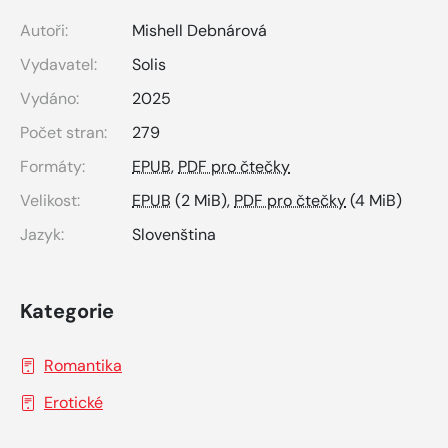
Autoři:
Mishell Debnárová
Vydavatel:
Solis
Vydáno:
2025
Počet stran:
279
Formáty:
EPUB
,
PDF pro čtečky
Velikost:
EPUB
(2 MiB),
PDF pro čtečky
(4 MiB)
Jazyk:
Slovenština
Kategorie
Romantika
Erotické