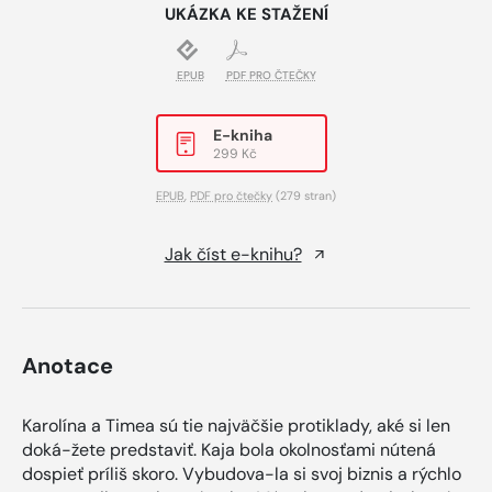
UKÁZKA KE STAŽENÍ
EPUB
PDF PRO ČTEČKY
E-kniha
299 Kč
EPUB
,
PDF pro čtečky
(279 stran)
Jak číst e-knihu?
Anotace
Karolína a Timea sú tie najväčšie protiklady, aké si len
doká-žete predstaviť. Kaja bola okolnosťami nútená
dospieť príliš skoro. Vybudova-la si svoj biznis a rýchlo