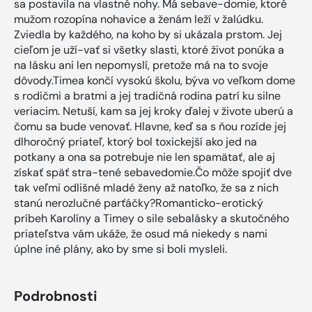
sa postavila na vlastné nohy. Má sebave-domie, ktoré
mužom rozopína nohavice a ženám leží v žalúdku.
Zviedla by každého, na koho by si ukázala prstom. Jej
cieľom je uží-vať si všetky slasti, ktoré život ponúka a
na lásku ani len nepomyslí, pretože má na to svoje
dôvody.Timea končí vysokú školu, býva vo veľkom dome
s rodičmi a bratmi a jej tradičná rodina patrí ku silne
veriacim. Netuší, kam sa jej kroky ďalej v živote uberú a
čomu sa bude venovať. Hlavne, keď sa s ňou rozíde jej
dlhoročný priateľ, ktorý bol toxickejší ako jed na
potkany a ona sa potrebuje nie len spamätať, ale aj
získať späť stra-tené sebavedomie.Čo môže spojiť dve
tak veľmi odlišné mladé ženy až natoľko, že sa z nich
stanú nerozlučné parťáčky?Romanticko-erotický
príbeh Karolíny a Timey o sile sebalásky a skutočného
priateľstva vám ukáže, že osud má niekedy s nami
úplne iné plány, ako by sme si boli mysleli.
Podrobnosti