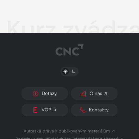
Kurz zvádz
PŘEPNOUT SVĚTLÝ/TMAVÝ REŽIM
Dotazy
O nás
VOP
Kontakty
Autorská práva k publikovaným materiálům