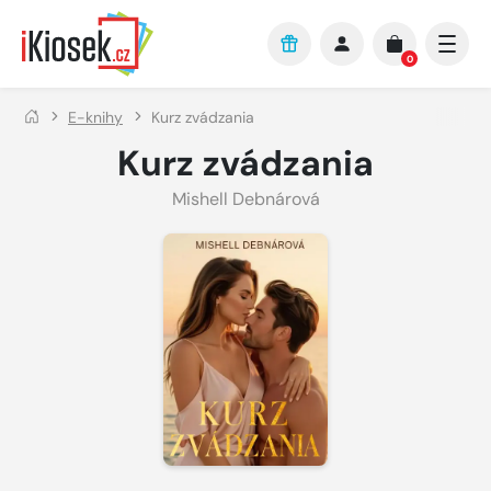
Přejít na hlavní obsah
0
E-knihy
Kurz zvádzania
Kurz zvádzania
Mishell Debnárová