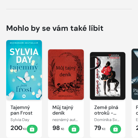
Mohlo by se vám také líbit
Tajemný
Můj tajný
Země plná
pan Frost
deník
otroků -
Pravda o
Sylvia Day
neznámý autor
Dominika Svobodová
E
(vašich)
200
98
79
mužích
Kč
Kč
Kč