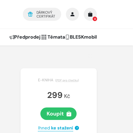
DÁRKOVÝ
CERTIFIKÁT
0
Předprodej
Témata
BLESKmobil
E-KNIHA
(
PDF pro čtečky
)
299
Kč
Koupit
Ihned
ke stažení
?