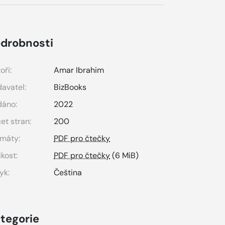
drobnosti
oři:
Amar Ibrahim
avatel:
BizBooks
dáno:
2022
et stran:
200
máty:
PDF pro čtečky
ikost:
PDF pro čtečky
(6 MiB)
yk:
Čeština
tegorie