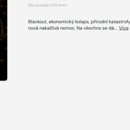
PDF pro čtečky
(200 stran)
Blackout, ekonomický kolaps, přírodní katastrof
nová nakažlivá nemoc. Na všechno se dá...
Více