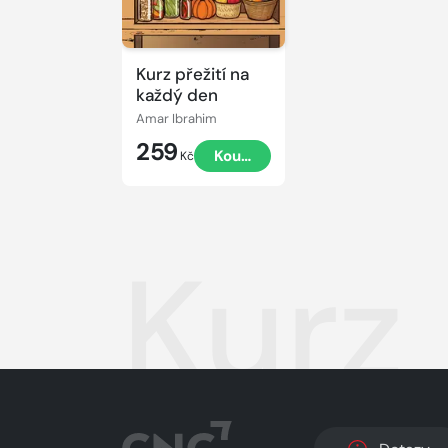
Kurz přežití na
každý den
Amar Ibrahim
259
Koupit
Kč
Kurz 