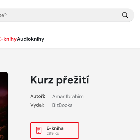
E-knihy
Audioknihy
Kurz přežití
Autoři:
Amar Ibrahim
Vydal:
BizBooks
E-kniha
299 Kč