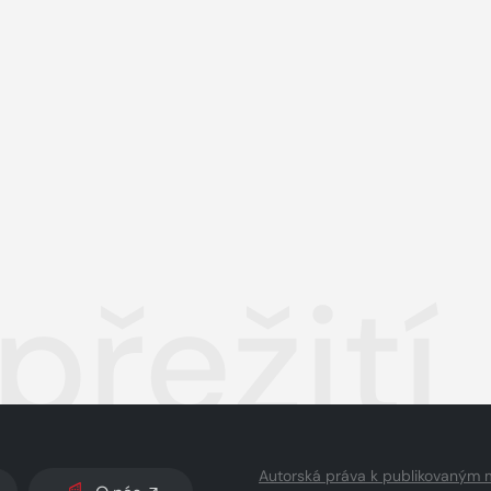
přežití
Autorská práva k publikovaným 