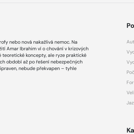
Po
Aut
trofy nebo nová nakažlivá nemoc. Na
žití Amar Ibrahim ví o chování v krizových
Vyd
é teoretické koncepty, ale ryze praktické
ních období až po řešení nebezpečných
Vy
připraven, nebude překvapen – tyhle
Poč
For
Vel
Jaz
Ka