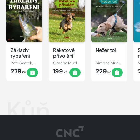
Základy
Raketové
Nežer to!
rybaření
přivolání
Petr Svatek, Jakub Šabata
Simone Muellerová
Simone Muellerová
279
199
229
Kč
Kč
Kč
Kůň