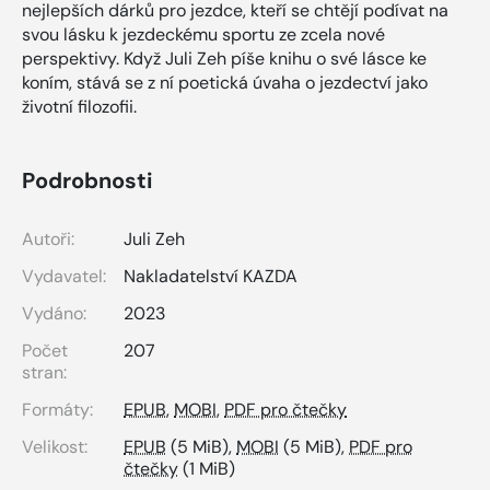
nejlepších dárků pro jezdce, kteří se chtějí podívat na
svou lásku k jezdeckému sportu ze zcela nové
perspektivy. Když Juli Zeh píše knihu o své lásce ke
koním, stává se z ní poetická úvaha o jezdectví jako
životní filozofii.
Podrobnosti
Autoři:
Juli Zeh
Vydavatel:
Nakladatelství KAZDA
Vydáno:
2023
Počet
207
stran:
Formáty:
EPUB
,
MOBI
,
PDF pro čtečky
Velikost:
EPUB
(5 MiB),
MOBI
(5 MiB),
PDF pro
čtečky
(1 MiB)