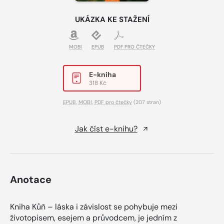
UKÁZKA KE STAŽENÍ
MOBI
EPUB
PDF PRO ČTEČKY
E-kniha
318 Kč
EPUB
,
MOBI
,
PDF pro čtečky
(207 stran)
Jak číst e-knihu?
Anotace
Kniha Kůň – láska i závislost se pohybuje mezi
životopisem, esejem a průvodcem, je jedním z