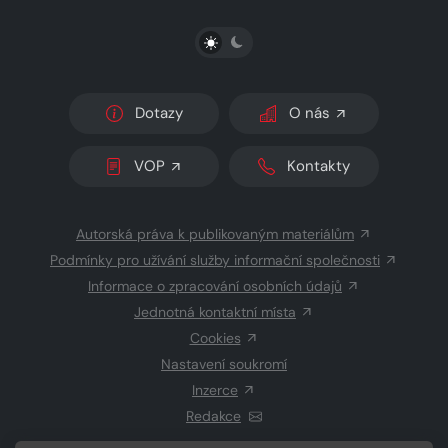
PŘEPNOUT SVĚTLÝ/TMAVÝ REŽIM
Dotazy
O nás
VOP
Kontakty
Autorská práva k publikovaným materiálům
Podmínky pro užívání služby informační společnosti
Informace o zpracování osobních údajů
Jednotná kontaktní místa
Cookies
Nastavení soukromí
Inzerce
Redakce