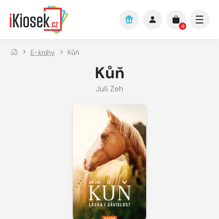
Přejít na hlavní obsah
0
E-knihy
Kůň
Kůň
Juli Zeh