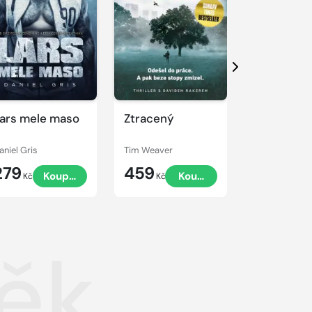
Další
ars mele maso
Ztracený
Nářek dro
aniel Gris
Tim Weaver
Tim Weaver
279
459
459
Koupit
Koupit
Kč
Kč
Kč
ěk