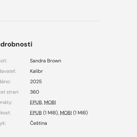
drobnosti
oři:
Sandra Brown
avatel:
Kalibr
dáno:
2025
et stran:
360
máty:
EPUB
,
MOBI
ikost:
EPUB
(1 MiB),
MOBI
(1 MiB)
yk:
Čeština