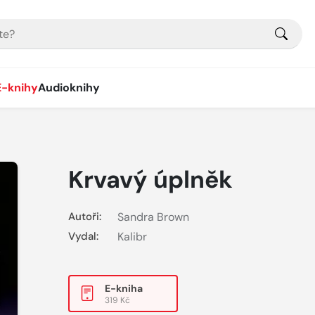
E-knihy
Audioknihy
Krvavý úplněk
Autoři:
Sandra Brown
Vydal:
Kalibr
E-kniha
319 Kč