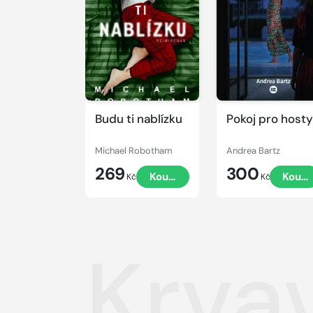
Budu ti nablízku
Pokoj pro hosty
Michael Robotham
Andrea Bartz
269
300
Koupit
Koupi
Kč
Kč
Krva