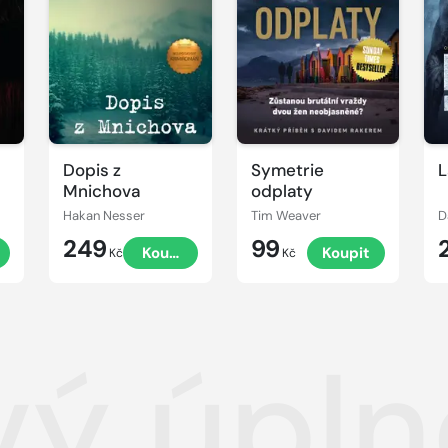
Dopis z
Symetrie
L
Mnichova
odplaty
Hakan Nesser
Tim Weaver
D
249
99
t
Koupit
Koupit
Kč
Kč
vý úpln