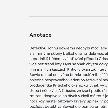
Anotace
Detektivu Johnu Bowiemu nechybí moc, aby h
a s mírnými sklony k alkoholismu, dělá vše, a
nepodnikl) během vyšetřování případu Crissy
více než třemi lety. Nyní se však chystá odv
kriminálních kauzách Kritický okamžik, který
Bowie dostal od svého bezskrupulózního šéfa p
ohledně nesprávného vedení vyšetřování nech
producentka Kritického okamžiku, ví, jak vytv
třeba i něco víc. A Crissino zmizení podle n
zmizení dospívajících dívek v okolí má totiž 
noci, kdy nastal takzvaný krvavý úplněk. V po
požádat detektiva Bowieho o pomoc při pátrán