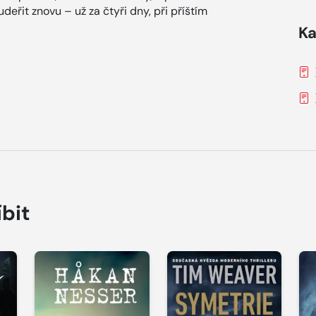
eřit znovu – už za čtyři dny, při příštím
Ka
íbit