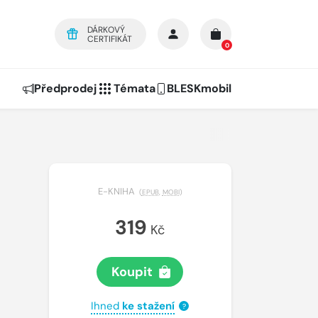
DÁRKOVÝ
CERTIFIKÁT
0
Předprodej
Témata
BLESKmobil
E-KNIHA
(
EPUB
,
MOBI
)
319
Kč
Koupit
Ihned
ke stažení
?