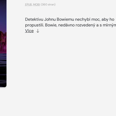
EPUB
,
MOBI
(360 stran)
Detektivu Johnu Bowiemu nechybí moc, aby ho
propustili. Bowie, nedávno rozvedený a s mírnými
Více