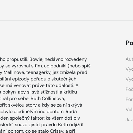
Po
Aut
o propustili. Bowie, nedávno rozvedený
by se vyrovnal s tím, co podnikl (nebo spíš
Vyd
 Mellinové, teenagerky, jež zmizela před
ysílání epizody pořadu o skutečných
Vy
 se má věnovat právě této události. A
Poč
okyn, aby si své stížnosti a kritiku
al pro sebe. Beth Collinsová,
For
ořit skvělou story a kdy se za ní skrývá
Vel
í nebylo ojedinělým incidentem. Řada
jeden společný faktor: ke všem došlo v
Jaz
slední snaze zjistit pravdu Beth odjíždí
í po tom, co se stalo Crissy, a při