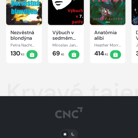
Nezvěstná
Výbuch v
Anatómia
D
blondýna
sedmém
alibi
patře
Petra Nachtmanová
Miroslav Jandovský
Heather Morrisová
130
69
414
Kč
Kč
Kč
Krvavé taje
PŘEPNOUT SVĚTLÝ/TMAVÝ REŽIM