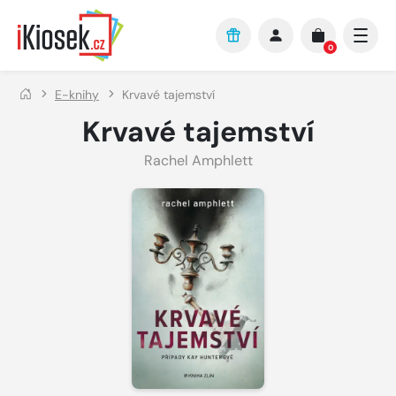
Přejít na hlavní obsah
0
E-knihy
Krvavé tajemství
Krvavé tajemství
Rachel Amphlett