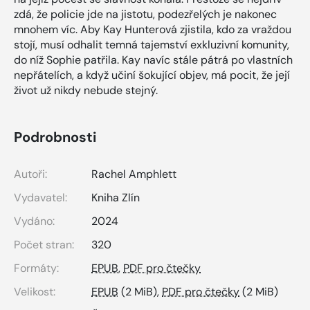
zdá, že policie jde na jistotu, podezřelých je nakonec
mnohem víc. Aby Kay Hunterová zjistila, kdo za vraždou
stojí, musí odhalit temná tajemství exkluzivní komunity,
do níž Sophie patřila. Kay navíc stále pátrá po vlastních
nepřátelích, a když učiní šokující objev, má pocit, že její
život už nikdy nebude stejný.
Podrobnosti
Autoři:
Rachel Amphlett
Vydavatel:
Kniha Zlín
Vydáno:
2024
Počet stran:
320
Formáty:
EPUB
,
PDF pro čtečky
Velikost:
EPUB
(2 MiB),
PDF pro čtečky
(2 MiB)