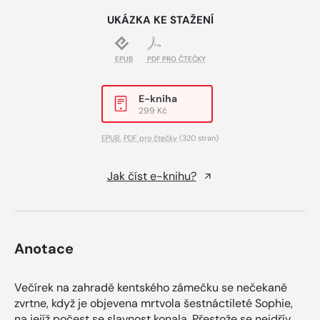
UKÁZKA KE STAŽENÍ
EPUB
PDF PRO ČTEČKY
E-kniha
299 Kč
EPUB
,
PDF pro čtečky
(320 stran)
Jak číst e-knihu?
Anotace
Večírek na zahradě kentského zámečku se nečekaně
zvrtne, když je objevena mrtvola šestnáctileté Sophie,
na jejíž počest se slavnost konala. Přestože se nejdřív