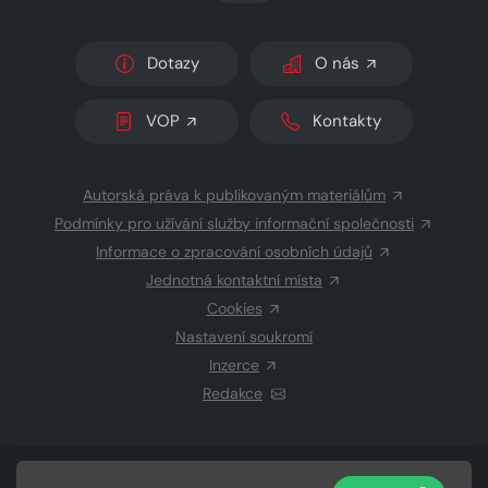
Dotazy
O nás
VOP
Kontakty
Autorská práva k publikovaným materiálům
Podmínky pro užívání služby informační společnosti
Informace o zpracování osobních údajů
Jednotná kontaktní místa
Cookies
Nastavení soukromí
Inzerce
Redakce
© 2026 Copyright
CZECH NEWS CENTER a.s.
a dodavatelé