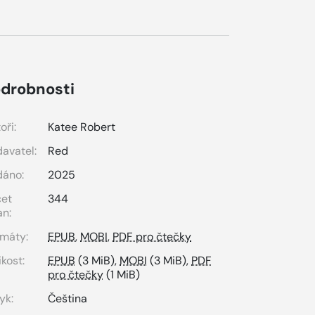
drobnosti
oři:
Katee Robert
avatel:
Red
dáno:
2025
čet
344
an:
máty:
EPUB
,
MOBI
,
PDF pro čtečky
ikost:
EPUB
(3 MiB),
MOBI
(3 MiB),
PDF
pro čtečky
(1 MiB)
yk:
Čeština