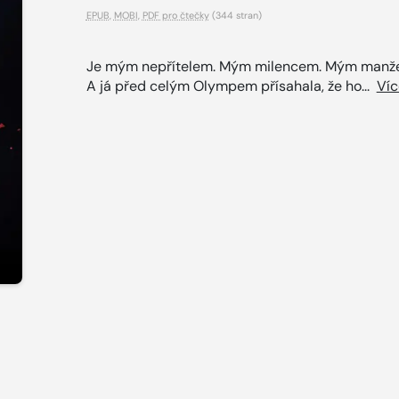
EPUB
,
MOBI
,
PDF pro čtečky
(344 stran)
Je mým nepřítelem. Mým milencem. Mým manž
A já před celým Olympem přísahala, že ho...
Víc