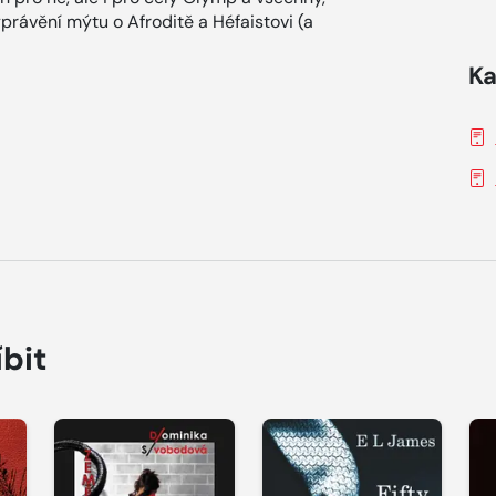
právění mýtu o Afroditě a Héfaistovi (a
Ka
íbit