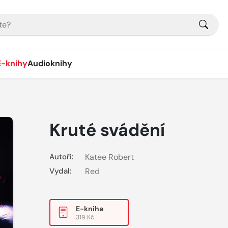
E-knihy
Audioknihy
Kruté svádění
Autoři:
Katee Robert
Vydal:
Red
E-kniha
319 Kč