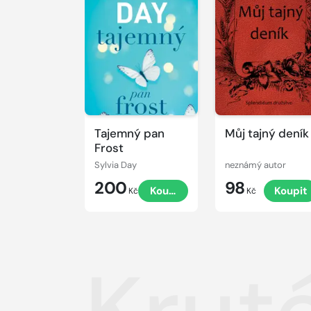
Tajemný pan
Můj tajný deník
Frost
Sylvia Day
neznámý autor
200
98
Koupit
Koupit
Kč
Kč