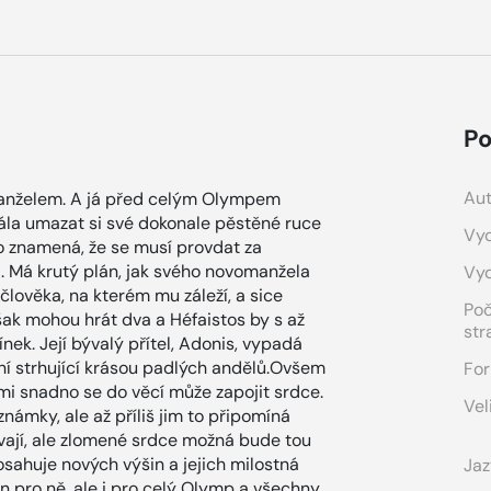
Po
Aut
nželem. A já před celým Olympem
bála umazat si své dokonale pěstěné ruce
Vyd
o znamená, že se musí provdat za
. Má krutý plán, jak svého novomanžela
Vy
lověka, na kterém mu záleží, a sice
Po
šak mohou hrát dva a Héfaistos by s až
str
ínek. Její bývalý přítel, Adonis, vypadá
šní strhující krásou padlých andělů.Ovšem
For
lmi snadno se do věcí může zapojit srdce.
Vel
námky, ale až příliš jim to připomíná
vají, ale zlomené srdce možná bude tou
osahuje nových výšin a jejich milostná
Jaz
 pro ně, ale i pro celý Olymp a všechny,