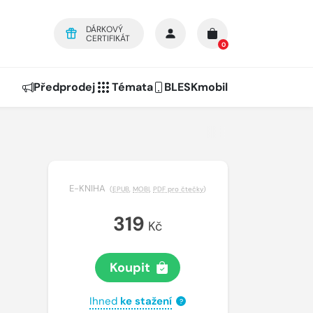
DÁRKOVÝ
CERTIFIKÁT
0
Předprodej
Témata
BLESKmobil
E-KNIHA
(
EPUB
,
MOBI
,
PDF pro čtečky
)
319
Kč
Koupit
Ihned
ke stažení
?