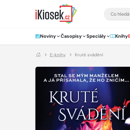
Přejít na hlavní obsah
VYHLEDÁVÁNÍ
Hlavní navigace
Noviny
Časopisy
Speciály
Knihy
E-knihy
Kruté svádění