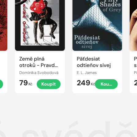
Země plná
Päťdesiat
P
otroků - Pravda
odtieňov sivej
s
o (vašich)
m
Dominika Svobodová
E. L. James
P
mužích
79
249
Koupit
Koupit
Kč
Kč