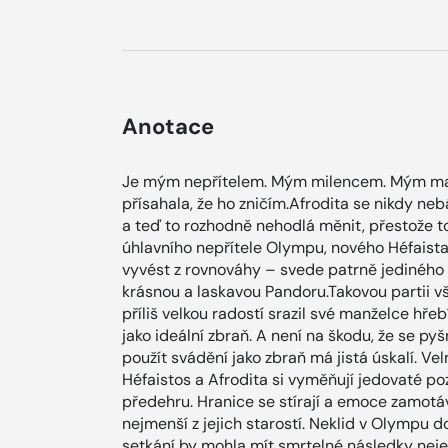
Anotace
Je mým nepřítelem. Mým milencem. Mým ma
přísahala, že ho zničím.Afrodita se nikdy ne
a teď to rozhodně nehodlá měnit, přestože t
úhlavního nepřítele Olympu, nového Héfaista
vyvést z rovnováhy – svede patrně jediného č
krásnou a laskavou Pandoru.Takovou partii v
příliš velkou radostí srazil své manželce hřeb
jako ideální zbraň. A není na škodu, že se py
použít svádění jako zbraň má jistá úskalí. Ve
Héfaistos a Afrodita si vyměňují jedovaté poz
předehru. Hranice se stírají a emoce zamotá
nejmenší z jejich starostí. Neklid v Olympu d
setkání by mohla mít smrtelné následky nejen