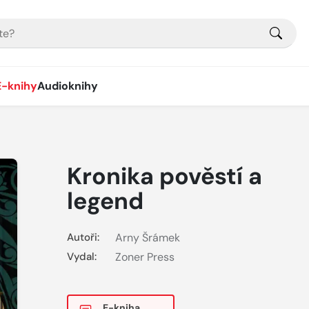
E-knihy
Audioknihy
Kronika pověstí a
legend
Autoři:
Arny Šrámek
Vydal:
Zoner Press
E-kniha