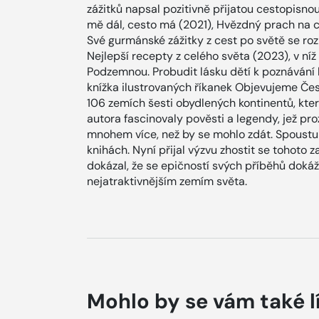
zážitků napsal pozitivně přijatou cestopisnou
mě dál, cesto má (2021), Hvězdný prach na 
Své gurmánské zážitky z cest po světě se ro
Nejlepší recepty z celého světa (2023), v níž 
Podzemnou. Probudit lásku dětí k poznávání kr
knížka ilustrovaných říkanek Objevujeme Če
106 zemích šesti obydlených kontinentů, kter
autora fascinovaly pověsti a legendy, jež pr
mnohem více, než by se mohlo zdát. Spoustu
knihách. Nyní přijal výzvu zhostit se tohoto z
dokázal, že se epičností svých příběhů dokáž
nejatraktivnějším zemím světa.
Mohlo by se vám také l