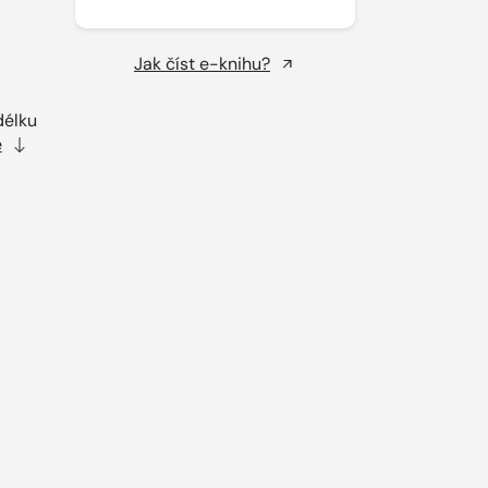
Jak číst e-knihu?
délku
e