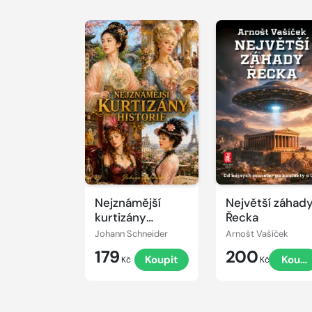
Nejznámější
Největší záhad
kurtizány
Řecka
historie
Johann Schneider
Arnošt Vašíček
179
200
Koupit
Koupi
Kč
Kč