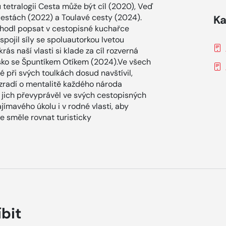
 tetralogii Cesta může být cíl (2020), Veď
cestách (2022) a Toulavé cesty (2024).
Ka
zhodl popsat v cestopisné kuchařce
spojil síly se spoluautorkou Ivetou
ás naší vlasti si klade za cíl rozverná
sko se Špuntíkem Otíkem (2024).Ve všech
é při svých toulkách dosud navštívil,
ozradí o mentalitě každého národa
 jich převyprávěl ve svých cestopisných
ajímavého úkolu i v rodné vlasti, aby
e směle rovnat turisticky
íbit