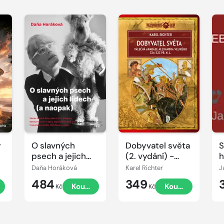
y
O slavných
Dobyvatel světa
S
psech a jejich
(2. vydání) -
h
lidech (a
Válečná anabáze
z
Daňa Horáková
Karel Richter
naopak)
Alexandra
484
349
t
Koupit
Koupit
Velikého 334–
Kč
Kč
323 př. n. l.