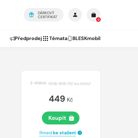
DÁRKOVÝ
CERTIFIKÁT
0
Předprodej
Témata
BLESKmobil
E-KNIHA
(
EPUB
,
MOBI
,
PDF pro čtečky
)
449
Kč
Koupit
Ihned
ke stažení
?