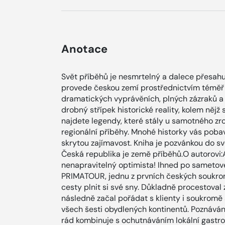
Anotace
Svět příběhů je nesmrtelný a dalece přesahu
provede českou zemí prostřednictvím téměř 
dramatických vyprávěních, plných zázraků a 
drobný střípek historické reality, kolem nějž
najdete legendy, které stály u samotného z
regionální příběhy. Mnohé historky vás pobaví
skrytou zajímavost. Kniha je pozvánkou do sv
Česká republika je země příběhů.O autorovi
nenapravitelný optimista! Ihned po sametové 
PRIMATOUR, jednu z prvních českých soukromý
cesty plnit si své sny. Důkladně procestoval
následně začal pořádat s klienty i soukromě 
všech šesti obydlených kontinentů. Poznává
rád kombinuje s ochutnáváním lokální gastr