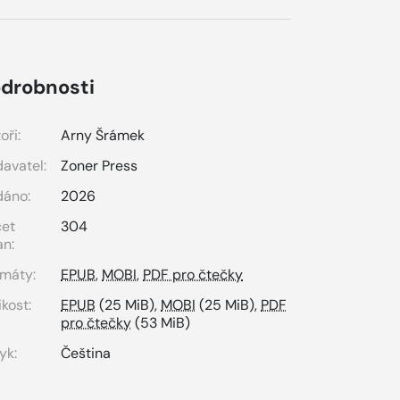
drobnosti
oři:
Arny Šrámek
avatel:
Zoner Press
dáno:
2026
čet
304
an:
máty:
EPUB
,
MOBI
,
PDF pro čtečky
ikost:
EPUB
(25 MiB),
MOBI
(25 MiB),
PDF
pro čtečky
(53 MiB)
yk:
Čeština