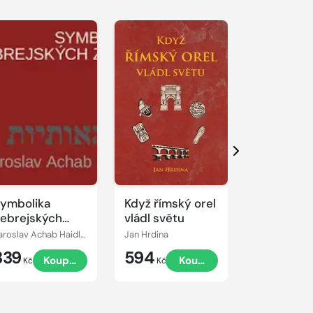
Další
ymbolika
Když římský orel
Zrádkyně 
ebrejských
vládl světu
Boleynová
naků
Jaroslav Achab Haidler
Jan Hrdina
Philippa Greg
339
594
349
Koupit
Koupit
Kč
Kč
Kč