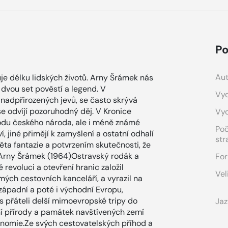
Po
Aut
je délku lidských životů. Arny Šrámek nás
dvou set pověstí a legend. V
Vyd
nadpřirozených jevů, se často skrývá
 se odvíjí pozoruhodný děj. V Kronice
Vy
rodu českého národa, ale i méně známé
Po
, jiné přimějí k zamyšlení a ostatní odhalí
str
ěta fantazie a potvrzením skutečnosti, že
:Arny Šrámek (1964)Ostravský rodák a
For
revoluci a otevření hranic založil
Vel
ch cestovních kanceláří, a vyrazil na
 západní a poté i východní Evropu,
s přáteli delší mimoevropské tripy do
Jaz
ní přírody a památek navštívených zemí
onomie.Ze svých cestovatelských příhod a