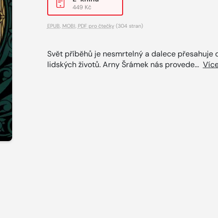
449 Kč
EPUB
,
MOBI
,
PDF pro čtečky
(304 stran)
Svět příběhů je nesmrtelný a dalece přesahuje 
lidských životů. Arny Šrámek nás provede...
Víc