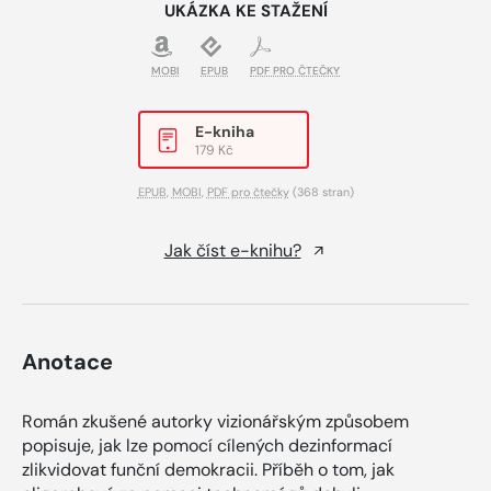
UKÁZKA KE STAŽENÍ
MOBI
EPUB
PDF PRO ČTEČKY
E-kniha
179 Kč
EPUB
,
MOBI
,
PDF pro čtečky
(368 stran)
Jak číst e-knihu?
Anotace
Román zkušené autorky vizionářským způsobem
popisuje, jak lze pomocí cílených dezinformací
zlikvidovat funční demokracii. Příběh o tom, jak