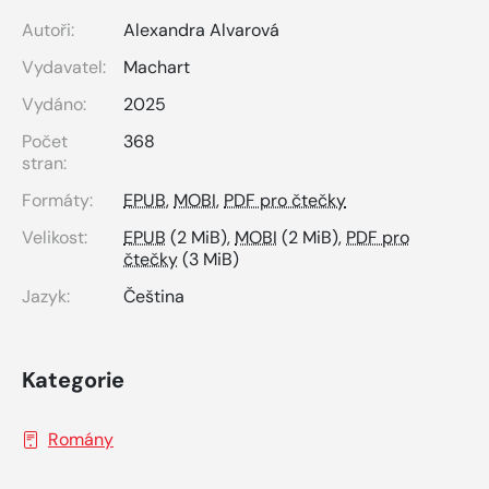
Autoři:
Alexandra Alvarová
Vydavatel:
Machart
Vydáno:
2025
Počet
368
stran:
Formáty:
EPUB
,
MOBI
,
PDF pro čtečky
Velikost:
EPUB
(2 MiB),
MOBI
(2 MiB),
PDF pro
čtečky
(3 MiB)
Jazyk:
Čeština
Kategorie
Romány