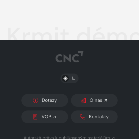
Krmit dém
PŘEPNOUT SVĚTLÝ/TMAVÝ REŽIM
Dotazy
O nás
VOP
Kontakty
Autorská práva k publikovaným materiálům