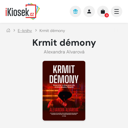
Přejít na hlavní obsah
0
E-knihy
Krmit démony
Krmit démony
Alexandra Alvarová