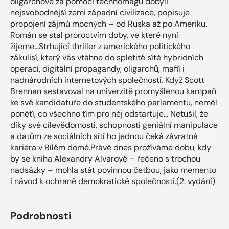
oligarchové za pomoci technomágů dobyli
nejsvobodnější zemi západní civilizace, popisuje
propojení zájmů mocných – od Ruska až po Ameriku.
Román se stal proroctvím doby, ve které nyní
žijeme...Strhující thriller z amerického politického
zákulisí, který vás vtáhne do spletité sítě hybridních
operací, digitální propagandy, oligarchů, mafií i
nadnárodních internetových společností. Když Scott
Brennan sestavoval na univerzitě promyšlenou kampaň
ke své kandidatuře do studentského parlamentu, neměl
ponětí, co všechno tím pro něj odstartuje… Netušil, že
díky své cílevědomosti, schopnosti geniální manipulace
a datům ze sociálních sítí ho jednou čeká závratná
kariéra v Bílém domě.Právě dnes prožíváme dobu, kdy
by se kniha Alexandry Alvarové – řečeno s trochou
nadsázky – mohla stát povinnou četbou, jako memento
i návod k ochraně demokratické společnosti.(2. vydání)
Podrobnosti