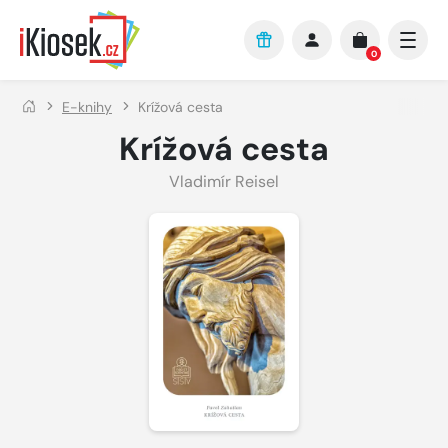
Přejít na hlavní obsah
0
E-knihy
Krížová cesta
Krížová cesta
Vladimír Reisel