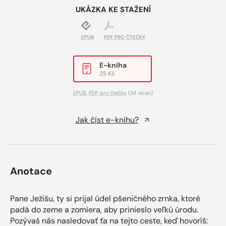
UKÁZKA KE STAŽENÍ
EPUB
PDF PRO ČTEČKY
E-kniha
25 Kč
EPUB
,
PDF pro čtečky
(34 stran)
Jak číst e-knihu?
Anotace
Pane Ježišu, ty si prijal údel pšeničného zrnka, ktoré
padá do zeme a zomiera, aby prinieslo veľkú úrodu.
Pozývaš nás nasledovať ťa na tejto ceste, keď hovoríš: