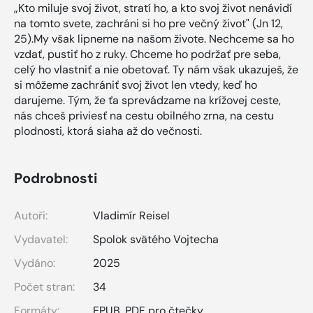
„Kto miluje svoj život, stratí ho, a kto svoj život nenávidí
na tomto svete, zachráni si ho pre večný život" (Jn 12,
25).My však lipneme na našom živote. Nechceme sa ho
vzdať, pustiť ho z ruky. Chceme ho podržať pre seba,
celý ho vlastniť a nie obetovať. Ty nám však ukazuješ, že
si môžeme zachrániť svoj život len vtedy, keď ho
darujeme. Tým, že ťa sprevádzame na krížovej ceste,
nás chceš priviesť na cestu obilného zrna, na cestu
plodnosti, ktorá siaha až do večnosti.
Podrobnosti
Autoři:
Vladimír Reisel
Vydavatel:
Spolok svätého Vojtecha
Vydáno:
2025
Počet stran:
34
Formáty:
EPUB
,
PDF pro čtečky