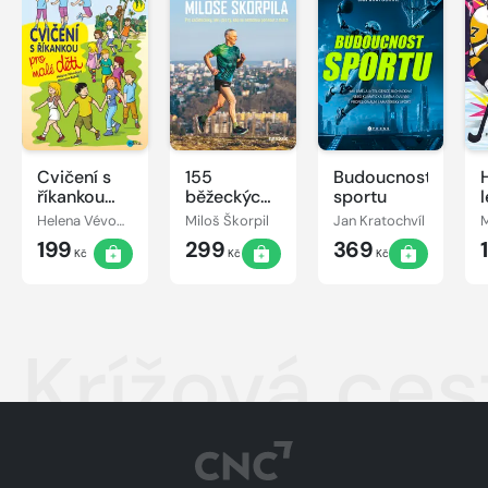
Cvičení s
155
Budoucnost
říkankou
běžeckých
sportu
pro malé
vychytávek
Helena Vévodová
Miloš Škorpil
Jan Kratochvíl
M
děti
Miloše
199
299
369
Škorpila
Kč
Kč
Kč
Krížová ces