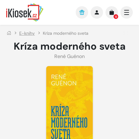
Přejít na hlavní obsah
0
E-knihy
Kríza moderného sveta
Kríza moderného sveta
René Guénon