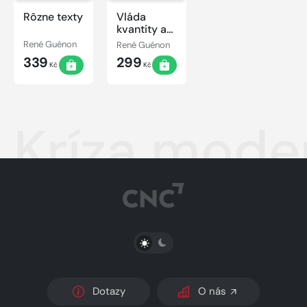
Rôzne texty
Vláda
kvantity a
znamenia
René Guénon
René Guénon
časov
339
299
Kč
Kč
Kríza mode
PŘEPNOUT SVĚTLÝ/TMAVÝ REŽIM
Dotazy
O nás