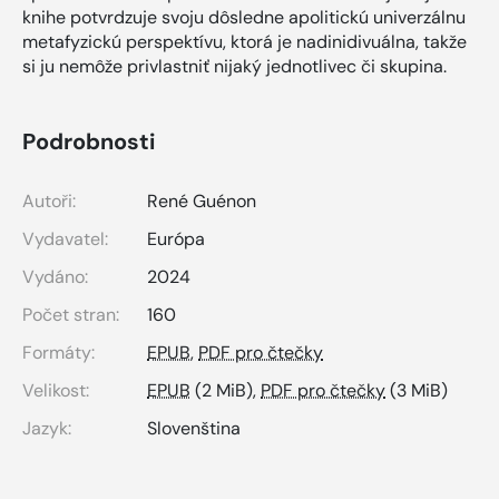
knihe potvrdzuje svoju dôsledne apolitickú univerzálnu
metafyzickú perspektívu, ktorá je nadinidivuálna, takže
si ju nemôže privlastniť nijaký jednotlivec či skupina.
Podrobnosti
Autoři:
René Guénon
Vydavatel:
Európa
Vydáno:
2024
Počet stran:
160
Formáty:
EPUB
,
PDF pro čtečky
Velikost:
EPUB
(2 MiB),
PDF pro čtečky
(3 MiB)
Jazyk:
Slovenština