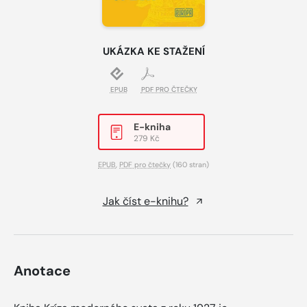
UKÁZKA KE STAŽENÍ
EPUB
PDF PRO ČTEČKY
E-kniha
279 Kč
EPUB
,
PDF pro čtečky
(160 stran)
Jak číst e-knihu?
Anotace