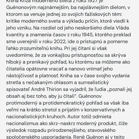
Kniha Kríza moderného sveta z roku 1927 je
Guénonovým najznámejším, ba najslávnejším dielom, v
ktorom sa venuje jednej zo svojich ťažiskových tém:
kritike moderného sveta a výkladu príčin, ktoré viedli k
jeho vzniku. Na rozdiel od jeho neskoršieho diela Vláda
kvantity a znamenia časov z roku 1945, ktorého preklad
sme uverejnili v roku 2022, ide o prístupnú a pomerne
ľahko zrozumiteľnú knihu. Pri jej čítaní si však
uvedomíme, že za vonkajšou prístupnosťou sa skrýva
hlboký a prenikavý pohľad, ku ktorému sa môžeme ako
čitatelia opätovne vracať a nanovo vnímať jeho
nástojčivosť a platnosť. Kniha sa v čase svojho vydania
stretla s nečakaným ohlasom a surrealistický
spisovateľ André Thirion sa vyjadril, že ľudia „poznali jej
obsah aj bez toho, aby ju čítali“. Guénonov
protimoderný a protidemokratický pohľad sa však iba
veľmi na krátko stretol s prijatím v konzervatívnych a
nacionalistických kruhoch. Autor totiž odmieta
nacionalizmus ako skrz-naskrz moderný produkt, čiže
výsledok rozpadu prirodzenejšieho, stavovského
spoločenského usporiadania. René Guénon aj v tejto