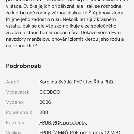
v lásce. Evička jejich příběh zná, ale i tak se rozhodne,
že kletbu oné rodiny věrnou láskou ke Štěpánovi zlomí.
Přijme jeho žádost o ruku. Několik let žijí v krásném
vztahu, pak se ale vše zkomplikuje a ze společného
života se stane téměř noční můra. Dokáže věrná Eva i
navzdory manželovu chování zlomit kletbu jeho rodu a
naleznou klid?
Podrobnosti
Autoři:
Karolina Světlá
,
PhDr. Ivo Říha PhD.
Vydavatel:
COOBOO
Vydáno:
2026
Počet stran:
288
Formáty:
EPUB
,
PDF pro čtečky
Velikost:
EPUB
(2 MiB),
PDF pro čtečky
(2 MiB)