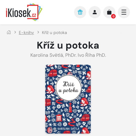
Přejít na hlavní obsah
0
E-knihy
Kříž u potoka
Kříž u potoka
Karolina Světlá
,
PhDr. Ivo Říha PhD.