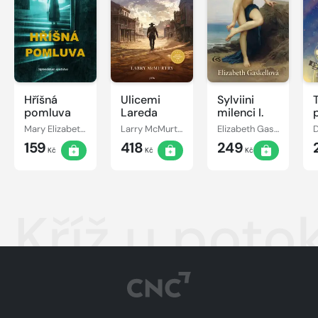
Hříšná
Ulicemi
Sylviini
pomluva
Lareda
milenci I.
Mary Elizabeth Braddon
Larry McMurtry
Elizabeth Gaskellová
159
418
249
Kč
Kč
Kč
Kříž u poto