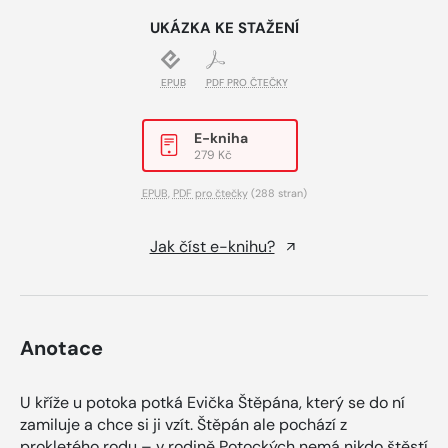
UKÁZKA KE STAŽENÍ
EPUB
PDF PRO ČTEČKY
E-kniha
279 Kč
EPUB
,
PDF pro čtečky
(288 stran)
Jak číst e-knihu?
Anotace
U kříže u potoka potká Evička Štěpána, který se do ní
zamiluje a chce si ji vzít. Štěpán ale pochází z
prokletého rodu – v rodině Potockých nemá nikdo štěstí