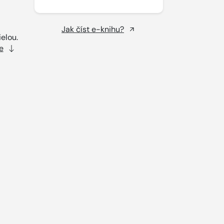
Jak číst e-knihu?
elou.
e