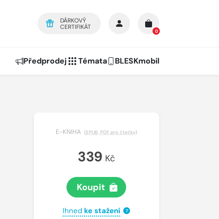
DÁRKOVÝ
CERTIFIKÁT
0
Předprodej
Témata
BLESKmobil
E-KNIHA
(
EPUB
,
PDF pro čtečky
)
339
Kč
Koupit
Ihned
ke stažení
?