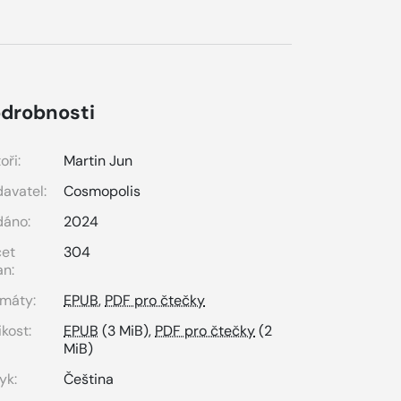
drobnosti
oři:
Martin Jun
avatel:
Cosmopolis
dáno:
2024
čet
304
an:
máty:
EPUB
,
PDF pro čtečky
ikost:
EPUB
(3 MiB),
PDF pro čtečky
(2
MiB)
yk:
Čeština