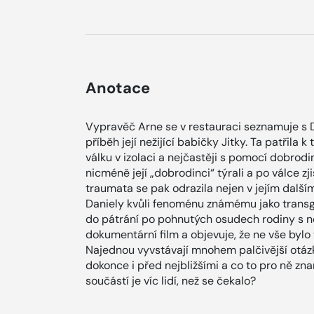
Anotace
Vypravěč Arne se v restauraci seznamuje s 
příběh její nežijící babičky Jitky. Ta patřil
válku v izolaci a nejčastěji s pomocí dobrodin
nicméně její „dobrodinci“ týrali a po válce zjis
traumata se pak odrazila nejen v jejím dalším 
Daniely kvůli fenoménu známému jako transg
do pátrání po pohnutých osudech rodiny s 
dokumentární film a objevuje, že ne vše bylo
Najednou vyvstávají mnohem palčivější otázky:
dokonce i před nejbližšími a co to pro ně zname
součástí je víc lidí, než se čekalo?