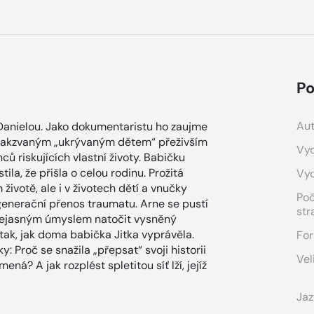
Po
Aut
Danielou. Jako dokumentaristu ho zaujme
a k takzvaným „ukrývaným dětem“ přeživším
Vyd
ců riskujících vlastní životy. Babičku
tila, že přišla o celou rodinu. Prožitá
Vy
životě, ale i v životech dětí a vnučky
Po
enerační přenos traumatu. Arne se pustí
str
nejasným úmyslem natočit vysněný
 tak, jak doma babička Jitka vyprávěla.
For
 Proč se snažila „přepsat“ svoji historii
Vel
ná? A jak rozplést spletitou síť lží, jejíž
Jaz