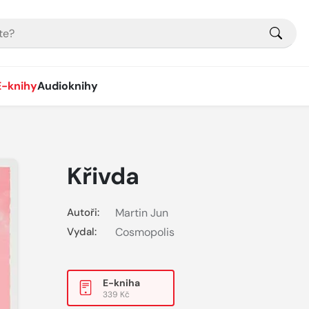
E-knihy
Audioknihy
Křivda
Autoři:
Martin Jun
Vydal:
Cosmopolis
E-kniha
339 Kč