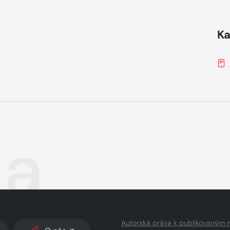
Ka
da
Autorská práva k publikovaným 