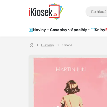
Přejít na hlavní obsah
VYHLEDÁVÁNÍ
Hlavní navigace
Noviny
Časopisy
Speciály
Knihy
E-knihy
Křivda