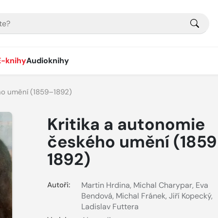
E-knihy
Audioknihy
ho umění (1859–1892)
Kritika a autonomie
českého umění (185
1892)
Autoři:
Martin Hrdina
,
Michal Charypar
,
Eva
Bendová
,
Michal Fránek
,
Jiří Kopecký
,
Ladislav Futtera