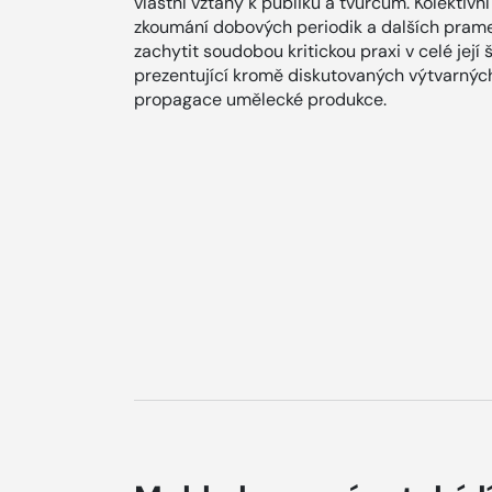
vlastní vztahy k publiku a tvůrcům. Kolektiv
zkoumání dobových periodik a dalších prame
zachytit soudobou kritickou praxi v celé její
prezentující kromě diskutovaných výtvarnýc
propagace umělecké produkce.