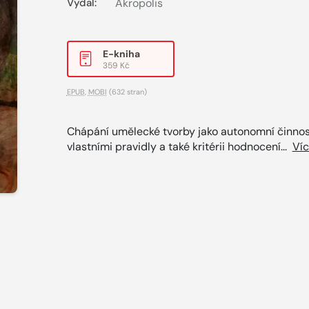
Vydal:
Akropolis
E-kniha
359 Kč
EPUB
,
MOBI
(632 stran)
Chápání umělecké tvorby jako autonomní činnos
vlastními pravidly a také kritérii hodnocení...
Ví