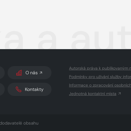
ika a a
Autorská práva k publikovaným 
O nás
Podmínky pro užívání služby info
Informace o zpracování osobníc
Kontakty
Jednotná kontaktní místa
dodavatelé obsahu