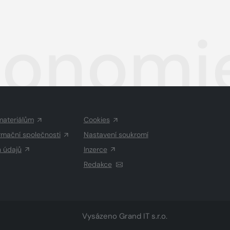
utonom
materiálům
Cookies
rmační společnosti
Nastavení soukromí
h údajů
Inzerce
Redakce
Vysázeno
Grand IT s.r.o.