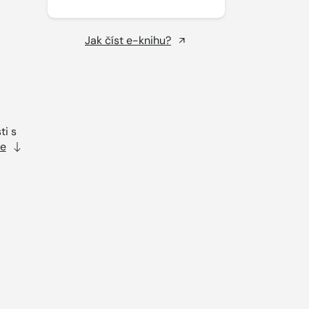
Jak číst e-knihu?
ti s
ce