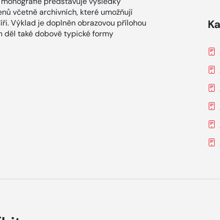
ní monografie představuje výsledky
nů včetně archivních, které umožňují
Ka
 šíři. Výklad je doplněn obrazovou přílohou
h děl také dobově typické formy