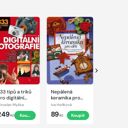
Další
33 tipů a triků
Nepálená
Školní zral
ro digitální
keramika pro
otografii
děti
iroslav Myška
Iva Hoňková
249
89
199
Koupit
Koupit
K
Kč
Kč
Kč