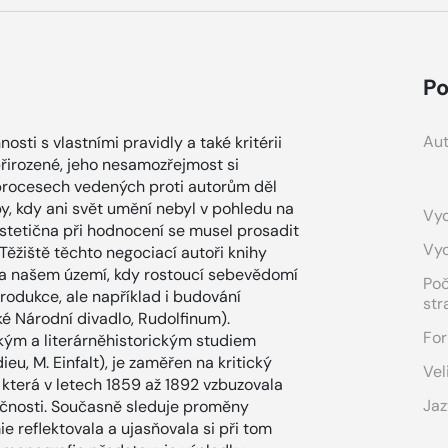
Po
Aut
ti s vlastními pravidly a také kritérii
řirozené, jeho nesamozřejmost si
procesech vedených proti autorům děl
, kdy ani svět umění nebyl v pohledu na
Vyd
stetična při hodnocení se musel prosadit
Vy
 Těžiště těchto negociací autoři knihy
na našem území, kdy rostoucí sebevědomí
Po
odukce, ale například i budování
str
ké Národní divadlo, Rudolfinum).
For
kým a literárněhistorickým studiem
u, M. Einfalt), je zaměřen na kritický
Vel
, která v letech 1859 až 1892 vzbuzovala
Jaz
lečnosti. Současně sleduje proměny
e reflektovala a ujasňovala si při tom