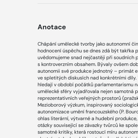
Anotace
Chápání umělecké tvorby jako autonomní činnos
hodnocení úspěchu se dnes zdá být takřka p
uvědomujeme snad nejčastěji při soudních 
s kontroverzním obsahem. Bývaly ovšem doby
autonomii své produkce jednotný – primát e
ve spletitých diskusích nad konkrétními díly.
hledají v období počátků parlamentarismu 
umělecké sféry vyjadřovala nejen samotná pr
reprezentativních veřejných prostorů (pražs
Mezioborový výzkum, inspirovaný sociologic
autonomizace umění francouzského (P. Bourdie
ohlas literární, výtvarné a hudební produkce
otázky související se závazky tvůrců ke spo
samotné kritiky, která rostoucí míru autonomi