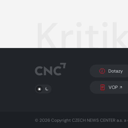
Krit
Dotazy
PŘEPNOUT SVĚTLÝ/TMAVÝ REŽIM
VOP
© 2026 Copyright
CZECH NEWS CENTER a.s.
a 