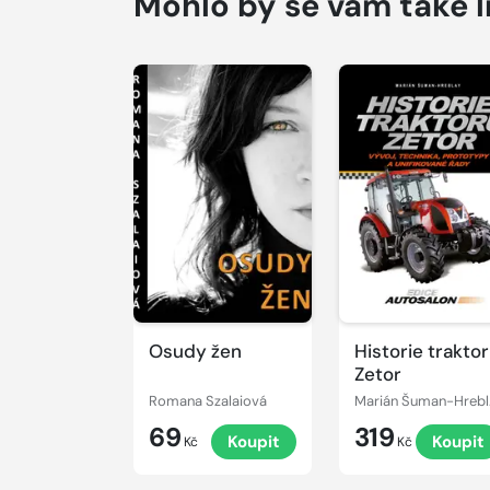
Mohlo by se vám také l
Osudy žen
Historie trakto
Zetor
Romana Szalaiová
Mari
69
319
Koupit
Koupit
Kč
Kč