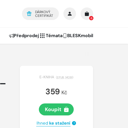
DÁRKOVÝ
CERTIFIKÁT
0
Předprodej
Témata
BLESKmobil
E-KNIHA
(
EPUB
,
MOBI
)
9–
359
Kč
Koupit
Ihned
ke stažení
?