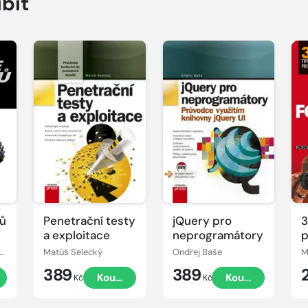
íbit
rů
Penetrační testy
jQuery pro
3
a exploitace
neprogramátory
p
f
án Šuman-Hreblay
Matúš Selecký
Ondřej Baše
M
389
389
Koupit
Koupit
Kč
Kč