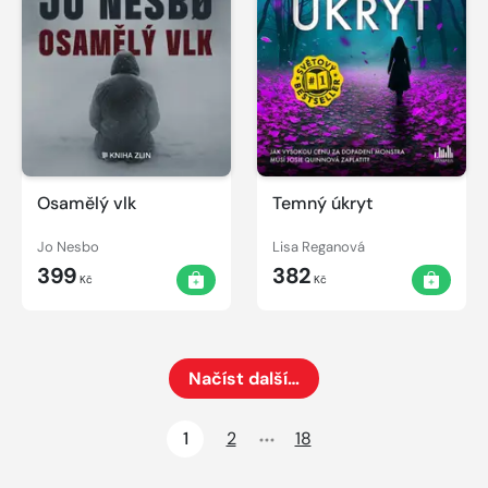
Osamělý vlk
Temný úkryt
Jo Nesbo
Lisa Reganová
399
382
Kč
Kč
Načíst další…
Načte dalších 24 položek na aktuální stránku
1
2
18