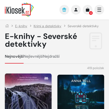
Přejít na hlavní obsah
0
E-knihy
Krimi a detektivky
Severské detektivky
E-knihy - Severské
detektivky
Nejnovější
Nejlevnější
Nejdražší
419 položek