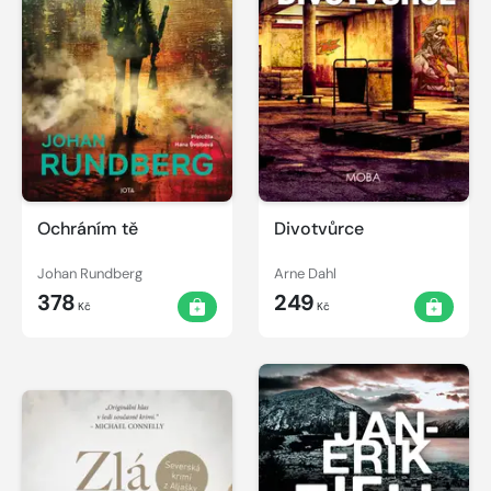
Ochráním tě
Divotvůrce
Johan Rundberg
Arne Dahl
378
249
Kč
Kč