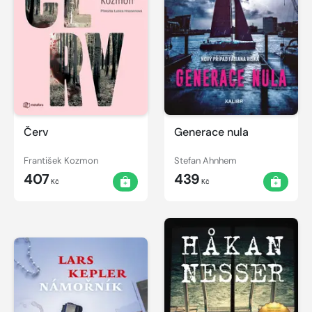
Červ
Generace nula
František Kozmon
Stefan Ahnhem
407
439
Kč
Kč