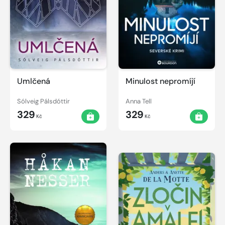
Umlčená
Minulost nepromíjí
Sólveig Pálsdóttir
Anna Tell
329
329
Kč
Kč