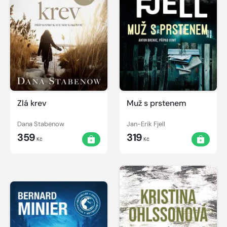
Zlá krev
Muž s prstenem
Dana Stabenow
Jan-Erik Fjell
359
319
Kč
Kč