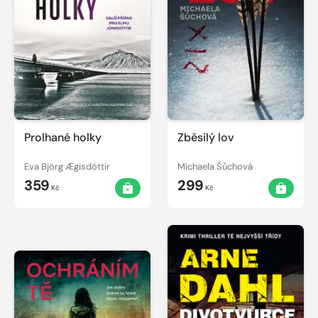
Prolhané holky
Zběsilý lov
Eva Björg Ægisdóttir
Michaela Šůchová
359
299
Kč
Kč