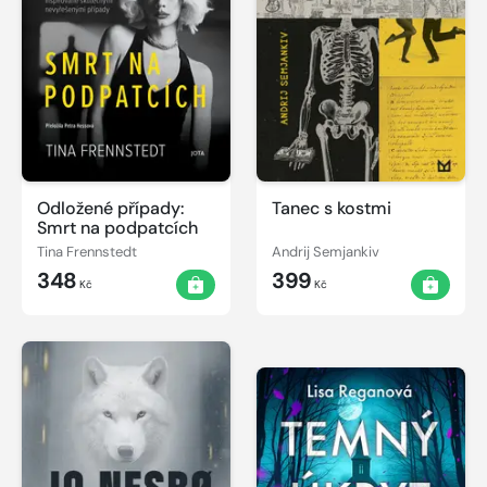
Odložené případy:
Tanec s kostmi
Smrt na podpatcích
Tina Frennstedt
Andrij Semjankiv
348
399
Kč
Kč