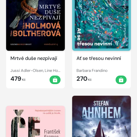
Mrtvé duše nezpívají
Ať se třesou nevinní
Jussi Adler-Olsen, Line Holm, Stine Bolther
Barbara Frandino
479
270
Kč
Kč