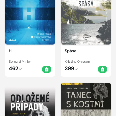
H
Spása
Bernard Minier
Kristina Ohlsson
462
399
Kč
Kč