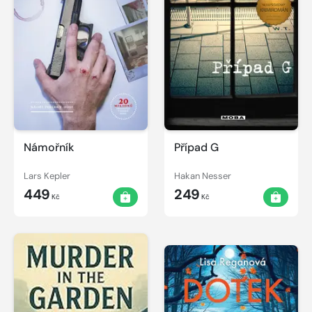
Námořník
Případ G
Lars Kepler
Hakan Nesser
449
249
Kč
Kč