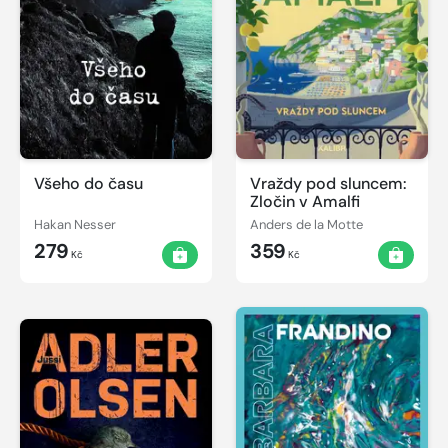
Všeho do času
Vraždy pod sluncem:
Zločin v Amalfi
Hakan Nesser
Anders de la Motte
279
359
Kč
Kč